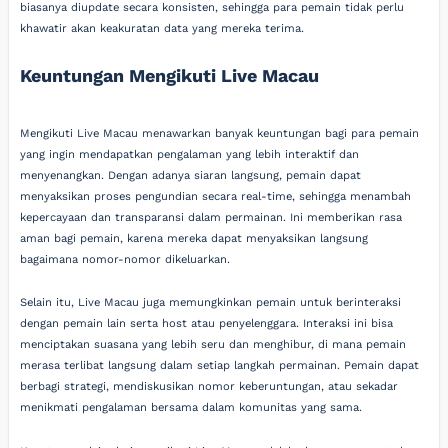
biasanya diupdate secara konsisten, sehingga para pemain tidak perlu
khawatir akan keakuratan data yang mereka terima.
Keuntungan Mengikuti Live Macau
Mengikuti Live Macau menawarkan banyak keuntungan bagi para pemain
yang ingin mendapatkan pengalaman yang lebih interaktif dan
menyenangkan. Dengan adanya siaran langsung, pemain dapat
menyaksikan proses pengundian secara real-time, sehingga menambah
kepercayaan dan transparansi dalam permainan. Ini memberikan rasa
aman bagi pemain, karena mereka dapat menyaksikan langsung
bagaimana nomor-nomor dikeluarkan.
Selain itu, Live Macau juga memungkinkan pemain untuk berinteraksi
dengan pemain lain serta host atau penyelenggara. Interaksi ini bisa
menciptakan suasana yang lebih seru dan menghibur, di mana pemain
merasa terlibat langsung dalam setiap langkah permainan. Pemain dapat
berbagi strategi, mendiskusikan nomor keberuntungan, atau sekadar
menikmati pengalaman bersama dalam komunitas yang sama.