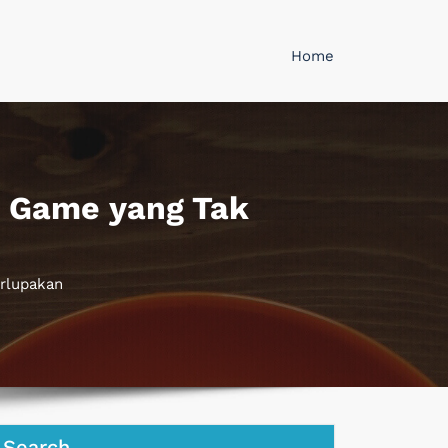
Home
n Game yang Tak
erlupakan
Search