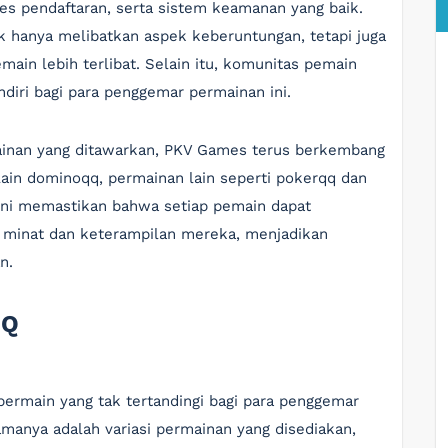
s pendaftaran, serta sistem keamanan yang baik.
k hanya melibatkan aspek keberuntungan, tetapi juga
main lebih terlibat. Selain itu, komunitas pemain
diri bagi para penggemar permainan ini.
inan yang ditawarkan, PKV Games terus berkembang
ain dominoqq, permainan lain seperti pokerqq dan
ini memastikan bahwa setiap pemain dapat
minat dan keterampilan mereka, menjadikan
n.
QQ
rmain yang tak tertandingi bagi para penggemar
manya adalah variasi permainan yang disediakan,