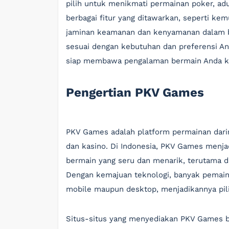
pilih untuk menikmati permainan poker, ad
berbagai fitur yang ditawarkan, seperti ke
jaminan keamanan dan kenyamanan dalam b
sesuai dengan kebutuhan dan preferensi Anda
siap membawa pengalaman bermain Anda ke 
Pengertian PKV Games
PKV Games adalah platform permainan dari
dan kasino. Di Indonesia, PKV Games menj
bermain yang seru dan menarik, terutama 
Dengan kemajuan teknologi, banyak pemain
mobile maupun desktop, menjadikannya pilih
Situs-situs yang menyediakan PKV Games bi