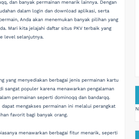
uqq, dan banyak permainan menarik lainnya. Dengan
mudahan dalam login dan download aplikasi, serta
ermain, Anda akan menemukan banyak pilihan yang
. Mari kita jelajahi daftar situs PKV terbaik yang
level selanjutnya.
ng yang menyediakan berbagai jenis permainan kartu
adi sangat populer karena menawarkan pengalaman
dalam permainan seperti dominoqq dan bandarqq.
 dapat mengakses permainan ini melalui perangkat
N
an favorit bagi banyak orang.
asanya menawarkan berbagai fitur menarik, seperti