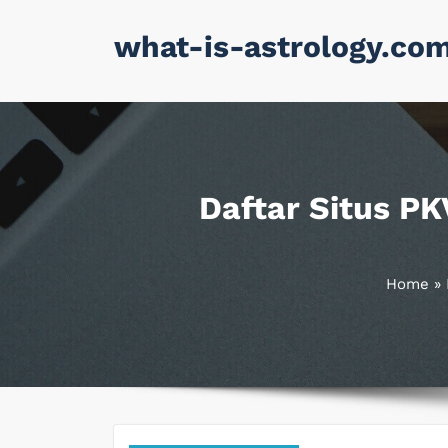
Skip
what-is-astrology.co
to
content
Daftar Situs P
Home
»