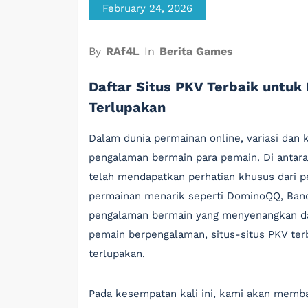
February 24, 2026
By
RAf4L
In
Berita Games
Daftar Situs PKV Terbaik untu
Terlupakan
Dalam dunia permainan online, variasi dan 
pengalaman bermain para pemain. Di antara
telah mendapatkan perhatian khusus dari 
permainan menarik seperti DominoQQ, Ba
pengalaman bermain yang menyenangkan d
pemain berpengalaman, situs-situs PKV ter
terlupakan.
Pada kesempatan kali ini, kami akan memba