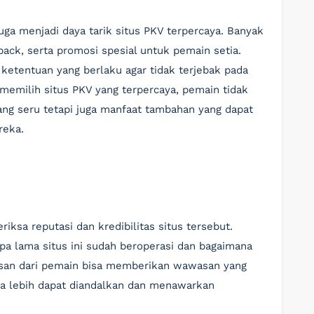
uga menjadi daya tarik situs PKV terpercaya. Banyak
ack, serta promosi spesial untuk pemain setia.
etentuan yang berlaku agar tidak terjebak pada
 memilih situs PKV yang terpercaya, pemain tidak
g seru tetapi juga manfaat tambahan yang dapat
reka.
ksa reputasi dan kredibilitas situs tersebut.
pa lama situs ini sudah beroperasi dan bagaimana
asan dari pemain bisa memberikan wawasan yang
nya lebih dapat diandalkan dan menawarkan