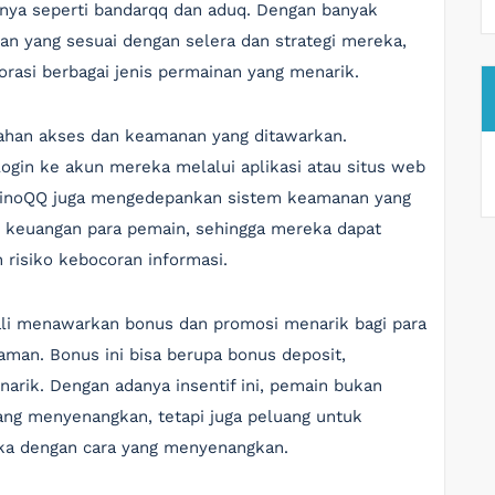
nya seperti bandarqq dan aduq. Dengan banyak
an yang sesuai dengan selera dan strategi mereka,
si berbagai jenis permainan yang menarik.
udahan akses dan keamanan yang ditawarkan.
gin ke akun mereka melalui aplikasi atau situs web
ominoQQ juga mengedepankan sistem keamanan yang
si keuangan para pemain, sehingga mereka dapat
 risiko kebocoran informasi.
ali menawarkan bonus dan promosi menarik bagi para
man. Bonus ini bisa berupa bonus deposit,
arik. Dengan adanya insentif ini, pemain bukan
ng menyenangkan, tetapi juga peluang untuk
a dengan cara yang menyenangkan.