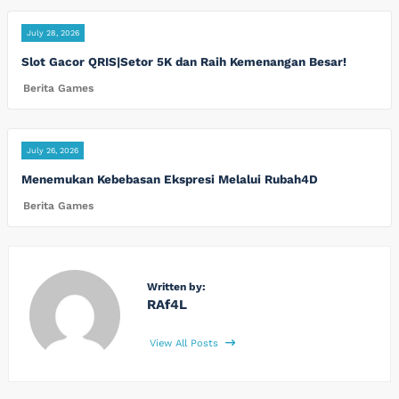
July 28, 2026
Slot Gacor QRIS|Setor 5K dan Raih Kemenangan Besar!
Berita Games
July 26, 2026
Menemukan Kebebasan Ekspresi Melalui Rubah4D
Berita Games
Written by:
RAf4L
View All Posts