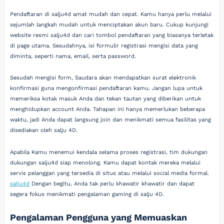
Pendaftaran di salju4d amat mudah dan cepat. Kamu hanya perlu melalui
sejumlah langkah mudah untuk menciptakan akun baru. Cukup kunjungi
website resmi salju4d dan cari tombol pendaftaran yang biasanya terletak
di page utama. Sesudahnya, isi formulir registrasi mengisi data yang
diminta, seperti nama, email, serta password.
Sesudah mengisi form, Saudara akan mendapatkan surat elektronik
konfirmasi guna mengonfirmasi pendaftaran kamu. Jangan lupa untuk
memeriksa kotak masuk Anda dan tekan tautan yang diberikan untuk
menghidupkan account Anda. Tahapan ini hanya memerlukan beberapa
waktu, jadi Anda dapat langsung join dan menikmati semua fasilitas yang
disediakan oleh salju 4D.
Apabila Kamu menemui kendala selama proses registrasi, tim dukungan
dukungan salju4d siap menolong. Kamu dapat kontak mereka melalui
servis pelanggan yang tersedia di situs atau melalui social media formal.
salju4d
Dengan begitu, Anda tak perlu khawatir khawatir dan dapat
segera fokus menikmati pengalaman gaming di salju 4D.
Pengalaman Pengguna yang Memuaskan