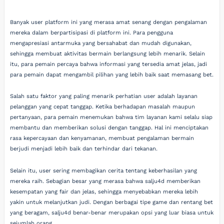
Banyak user platform ini yang merasa amat senang dengan pengalaman
mereka dalam berpartisipasi di platform ini. Para pengguna
mengapresiasi antarmuka yang bersahabat dan mudah digunakan,
sehingga membuat aktivitas bermain berlangsung lebih menarik. Selain
itu, para pemain percaya bahwa informasi yang tersedia amat jelas, jadi
para pemain dapat mengambil pilihan yang lebih baik saat memasang bet.
Salah satu faktor yang paling menarik perhatian user adalah layanan
pelanggan yang cepat tanggap. Ketika berhadapan masalah maupun
pertanyaan, para pemain menemukan bahwa tim layanan kami selalu siap
membantu dan memberikan solusi dengan tanggap. Hal ini menciptakan
rasa kepercayaan dan kenyamanan, membuat pengalaman bermain
berjudi menjadi lebih baik dan terhindar dari tekanan.
Selain itu, user sering membagikan cerita tentang keberhasilan yang
mereka raih. Sebagian besar yang merasa bahwa salju4d memberikan
kesempatan yang fair dan jelas, sehingga menyebabkan mereka lebih
yakin untuk melanjutkan judi. Dengan berbagai tipe game dan rentang bet
yang beragam, salju4d benar-benar merupakan opsi yang luar biasa untuk
sejumlah orang.