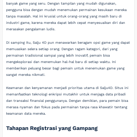
banyak game yang seru. Dengan tampilan yang mudah digunakan,
pengguna bisa dengan mudah menemukan permainan kesukaan mereka
tanpa masalah. Hal ini krusial untuk orang-orang yang masih baru di
industri game, karena mereka dapat lebih cepat menyesuaikan diri dan
merasakan pengalaman ludis.
Di samping itu, Salju 4D pun menawarkan beragam opsi game yang dapat
memuaskan selera setiap orang. Dengan ragam kategori, dari yang
permainan tradisional sampai yang lebih inovatif, pemain bisa
mengeksplorasi dan menemukan hal-hal baru di setiap waktu. Ini
memberikan peluang besar bagi pemain untuk menemukan game yang
sangat mereka nikmati.
Keamanan dan kenyamanan menjadi prioritas utama di Salju4D. Situs ini
memanfaatkan teknologi enkripsi mutakhir untuk menjaga data pribadi
dan transaksi finansial penggunanya. Dengan demikian, para pemain bisa
merasa nyaman dan fokus pada permainan tanpa rasa khawatir tentang
keamanan data mereka.
Tahapan Registrasi yang Gampang