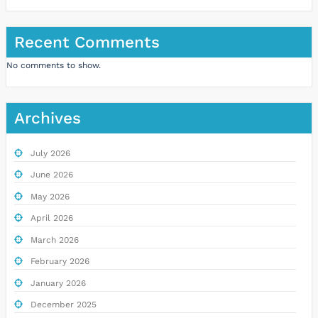
Recent Comments
No comments to show.
Archives
July 2026
June 2026
May 2026
April 2026
March 2026
February 2026
January 2026
December 2025