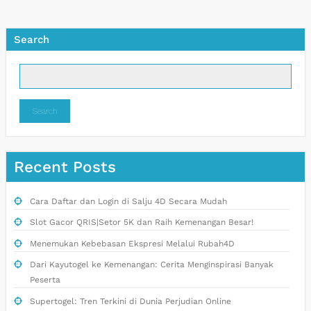
Search
Search
Recent Posts
Cara Daftar dan Login di Salju 4D Secara Mudah
Slot Gacor QRIS|Setor 5K dan Raih Kemenangan Besar!
Menemukan Kebebasan Ekspresi Melalui Rubah4D
Dari Kayutogel ke Kemenangan: Cerita Menginspirasi Banyak
Peserta
Supertogel: Tren Terkini di Dunia Perjudian Online