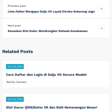
Previous post
Lima Faktor Mengapa Salju 4D Layak Dicoba Sekarang Juga
Next post
Keesokan Slot Kuda: Membongkar Rahasia Kesuksesan
Related Posts
July 29, 2026
Cara Daftar dan Login di Salju 4D Secara Mudah
Berita Games
July 28, 2026
Slot Gacor QRIS|Setor 5K dan Raih Kemenangan Besar!