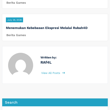
Berita Games
July 26, 2026
Menemukan Kebebasan Ekspresi Melalui Rubah4D
Berita Games
Written by:
RAf4L
View All Posts
Search