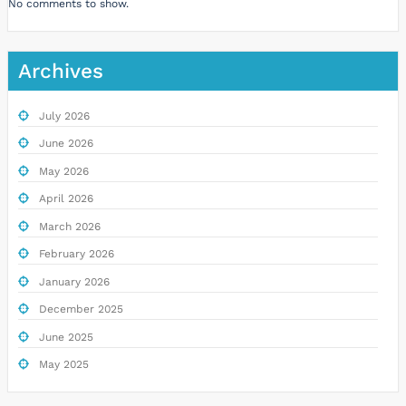
No comments to show.
Archives
July 2026
June 2026
May 2026
April 2026
March 2026
February 2026
January 2026
December 2025
June 2025
May 2025