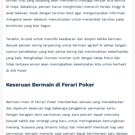
jumlah chip yang dipasang akan membantu menjaga tempat kita semua
di meja. Sebaiknya, pemain harus menghindari menaruh terlalu tinggi di
awal tekanan. Awali dengan taruhan kecil agar mengumpulkan informasi
mengenai lawan sebelum memutuskan untuk menambah taruhan pada
kombinasi yang kian bagus.
Terakhir, krusial untuk memiliki kesabaran dan disiplin ketika bermain.
Banyak pemain sering terpancing untuk bermain agresif di setiap tangan,
namun pendekatan yang kian santai sering kali membuahkan keberhasilan
yang baik. Menghadapi momen-momen sulit dengan tetap fokus dan
tidak terbawa emosi akan meningkatkan kesempatan kita untuk berhasil
di IDN Poker.
Keseruan Bermain di Ferari Poker
Bermain-main di Ferrari Poker memberikan sensasi yang mendebarkan
dan dipenuhi keseruan bagi beberapa penggemar permainan kartu.
Dengan beragam jenis permainan yang, para pemain dapat mencoba
banyak taktik dan strategi yang baru untuk meningkatkan kemungkinan
menang. Suasana yang dinamis hidup dan interaktif membuat tiap sesi
permainan semakin menarik, saat pemain dapat berinteraksi satu dengan