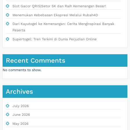
Slot Gacor QRIS|Setor 5K dan Raih Kemenangan Besar!
Menemukan Kebebasan Ekspresi Melalui Rubah4D
Dari Kayutogel ke Kemenangan: Cerita Menginspirasi Banyak
Peserta
Supertogel: Tren Terkini di Dunia Perjudian Online
Recent Comments
No comments to show.
Archives
July 2026
June 2026
May 2026