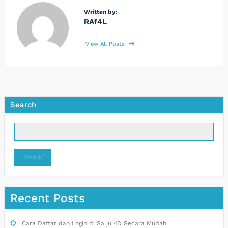
Written by:
RAf4L
View All Posts
Search
Search
Recent Posts
Cara Daftar dan Login di Salju 4D Secara Mudah