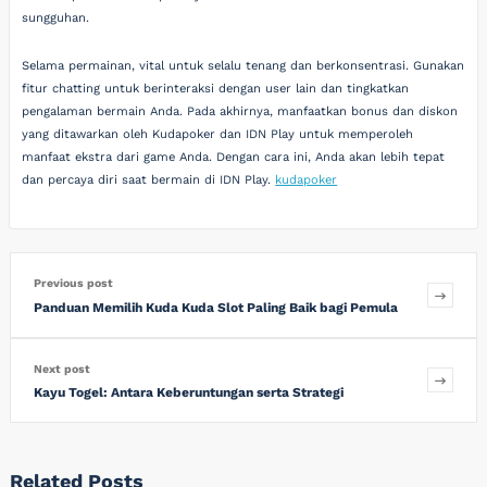
sungguhan.
Selama permainan, vital untuk selalu tenang dan berkonsentrasi. Gunakan
fitur chatting untuk berinteraksi dengan user lain dan tingkatkan
pengalaman bermain Anda. Pada akhirnya, manfaatkan bonus dan diskon
yang ditawarkan oleh Kudapoker dan IDN Play untuk memperoleh
manfaat ekstra dari game Anda. Dengan cara ini, Anda akan lebih tepat
dan percaya diri saat bermain di IDN Play.
kudapoker
Previous post
Panduan Memilih Kuda Kuda Slot Paling Baik bagi Pemula
Next post
Kayu Togel: Antara Keberuntungan serta Strategi
Related Posts