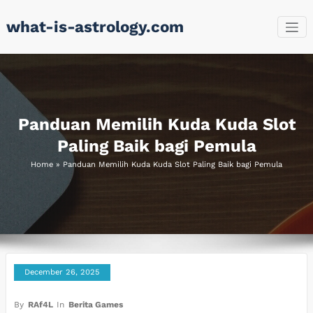
Skip
what-is-astrology.com
to
content
Panduan Memilih Kuda Kuda Slot
Paling Baik bagi Pemula
Home
»
Panduan Memilih Kuda Kuda Slot Paling Baik bagi Pemula
December 26, 2025
By
RAf4L
In
Berita Games