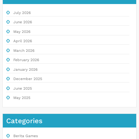
July 2026
June 2026
May 2026
April 2026
March 2026
February 2026
January 2026
December 2025
June 2025
May 2025
Categories
Berita Games