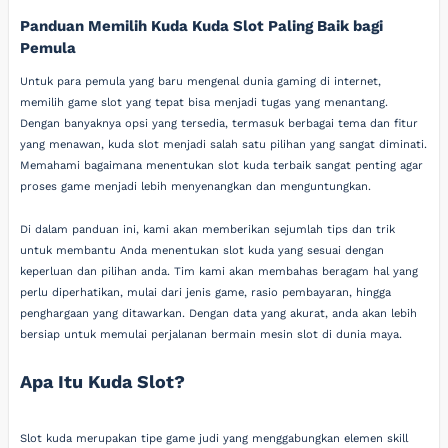
Panduan Memilih Kuda Kuda Slot Paling Baik bagi
Pemula
Untuk para pemula yang baru mengenal dunia gaming di internet,
memilih game slot yang tepat bisa menjadi tugas yang menantang.
Dengan banyaknya opsi yang tersedia, termasuk berbagai tema dan fitur
yang menawan, kuda slot menjadi salah satu pilihan yang sangat diminati.
Memahami bagaimana menentukan slot kuda terbaik sangat penting agar
proses game menjadi lebih menyenangkan dan menguntungkan.
Di dalam panduan ini, kami akan memberikan sejumlah tips dan trik
untuk membantu Anda menentukan slot kuda yang sesuai dengan
keperluan dan pilihan anda. Tim kami akan membahas beragam hal yang
perlu diperhatikan, mulai dari jenis game, rasio pembayaran, hingga
penghargaan yang ditawarkan. Dengan data yang akurat, anda akan lebih
bersiap untuk memulai perjalanan bermain mesin slot di dunia maya.
Apa Itu Kuda Slot?
Slot kuda merupakan tipe game judi yang menggabungkan elemen skill