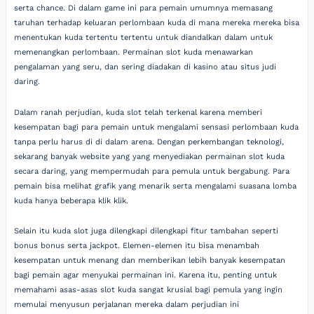
serta chance. Di dalam game ini para pemain umumnya memasang
taruhan terhadap keluaran perlombaan kuda di mana mereka mereka bisa
menentukan kuda tertentu tertentu untuk diandalkan dalam untuk
memenangkan perlombaan. Permainan slot kuda menawarkan
pengalaman yang seru, dan sering diadakan di kasino atau situs judi
daring.
Dalam ranah perjudian, kuda slot telah terkenal karena memberi
kesempatan bagi para pemain untuk mengalami sensasi perlombaan kuda
tanpa perlu harus di di dalam arena. Dengan perkembangan teknologi,
sekarang banyak website yang yang menyediakan permainan slot kuda
secara daring, yang mempermudah para pemula untuk bergabung. Para
pemain bisa melihat grafik yang menarik serta mengalami suasana lomba
kuda hanya beberapa klik klik.
Selain itu kuda slot juga dilengkapi dilengkapi fitur tambahan seperti
bonus bonus serta jackpot. Elemen-elemen itu bisa menambah
kesempatan untuk menang dan memberikan lebih banyak kesempatan
bagi pemain agar menyukai permainan ini. Karena itu, penting untuk
memahami asas-asas slot kuda sangat krusial bagi pemula yang ingin
memulai menyusun perjalanan mereka dalam perjudian ini