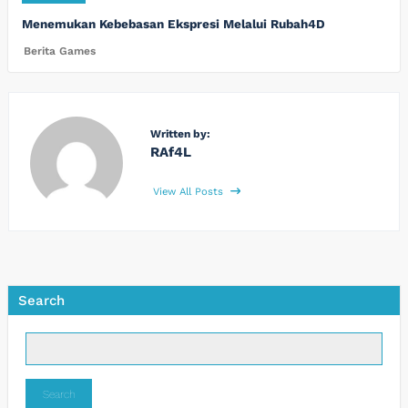
Menemukan Kebebasan Ekspresi Melalui Rubah4D
Berita Games
Written by:
RAf4L
View All Posts
Search
Search