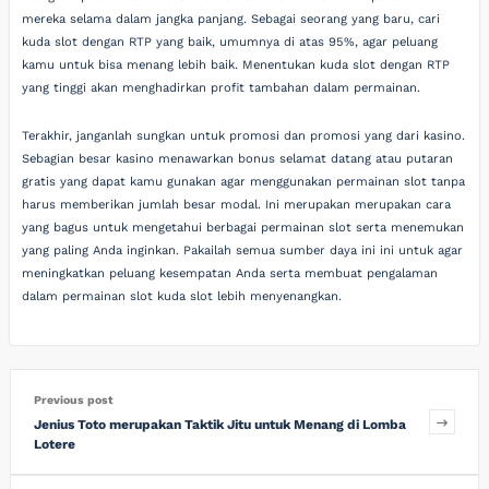
mereka selama dalam jangka panjang. Sebagai seorang yang baru, cari
kuda slot dengan RTP yang baik, umumnya di atas 95%, agar peluang
kamu untuk bisa menang lebih baik. Menentukan kuda slot dengan RTP
yang tinggi akan menghadirkan profit tambahan dalam permainan.
Terakhir, janganlah sungkan untuk promosi dan promosi yang dari kasino.
Sebagian besar kasino menawarkan bonus selamat datang atau putaran
gratis yang dapat kamu gunakan agar menggunakan permainan slot tanpa
harus memberikan jumlah besar modal. Ini merupakan merupakan cara
yang bagus untuk mengetahui berbagai permainan slot serta menemukan
yang paling Anda inginkan. Pakailah semua sumber daya ini ini untuk agar
meningkatkan peluang kesempatan Anda serta membuat pengalaman
dalam permainan slot kuda slot lebih menyenangkan.
Previous post
Jenius Toto merupakan Taktik Jitu untuk Menang di Lomba
Lotere