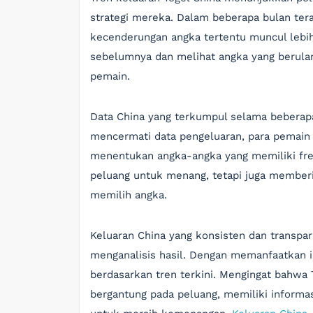
strategi mereka. Dalam beberapa bulan tera
kecenderungan angka tertentu muncul lebih 
sebelumnya dan melihat angka yang berula
pemain.
Data China yang terkumpul selama bebera
mencermati data pengeluaran, para pemain d
menentukan angka-angka yang memiliki frek
peluang untuk menang, tetapi juga memberi
memilih angka.
Keluaran China yang konsisten dan trans
menganalisis hasil. Dengan memanfaatkan i
berdasarkan tren terkini. Mengingat bahwa 
bergantung pada peluang, memiliki informas