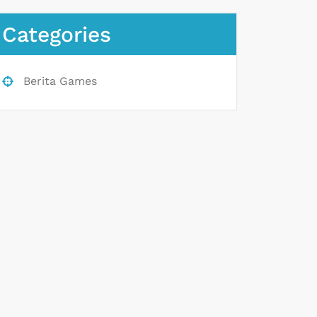
Categories
Berita Games