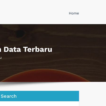
Home
n Data Terbaru
u
Search