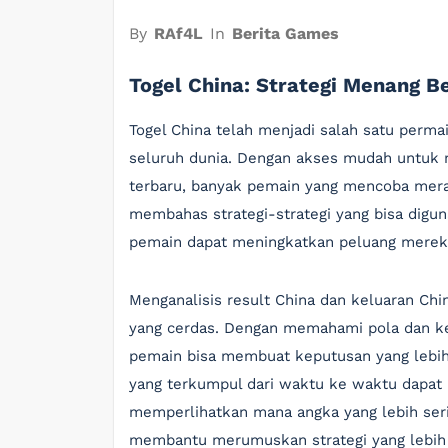
By
RAf4L
In
Berita Games
Togel China: Strategi Menang B
Togel China telah menjadi salah satu permai
seluruh dunia. Dengan akses mudah untuk 
terbaru, banyak pemain yang mencoba merai
membahas strategi-strategi yang bisa digun
pemain dapat meningkatkan peluang mereka
Menganalisis result China dan keluaran Chi
yang cerdas. Dengan memahami pola dan ke
pemain bisa membuat keputusan yang lebih 
yang terkumpul dari waktu ke waktu dapa
memperlihatkan mana angka yang lebih seri
membantu merumuskan strategi yang lebih 