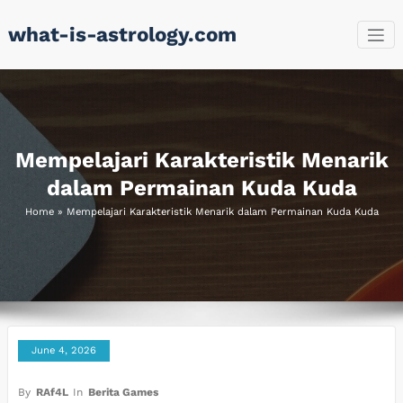
Skip
what-is-astrology.com
to
content
Mempelajari Karakteristik Menarik
dalam Permainan Kuda Kuda
Home
»
Mempelajari Karakteristik Menarik dalam Permainan Kuda Kuda
June 4, 2026
By
RAf4L
In
Berita Games