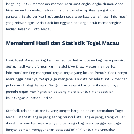
langsung untuk merasakan momen seru saat angka-angka diundi. Anda
bisa menonton melalui streaming di situs atau aplikasi yang Anda
gunakan. Selalu periksa hasil undian secara berkala dan simpan informasi
yang relevan agar Anda tidak ketinggalan peluang untuk memenangkan
hadiah besar di Toto Macau.
Memahami Hasil dan Statistik Togel Macau
Hasil togel Macau sering kali menjadi perhatian utama bagi para pemain.
Setiap hasil yang diumumkan melalui Live Draw Macau memberikan
informasi penting mengenai angka-angka yang keluar. Pemain tidak hanya
menunggu hasilnya, tetapi juga menganalisis data tersebut untuk mencari
pola dan strategi terbaik. Dengan memahami hasil-hasil sebelumnya,
pemain dapat meningkatkan peluang mereka untuk mendapatkan
keuntungan di setiap undian.
Statistik adalah alat bantu yang sangat berguna dalam permainan Togel
Macau. Meneliti angka yang sering muncul atau angka yang jarang keluar
dapat memberikan wawasan yang berharga bagi para penggemar togel.
Banyak pemain menggunakan data statistik ini untuk merumuskan