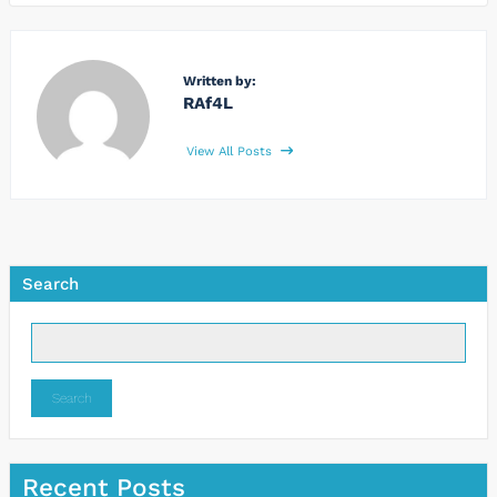
Written by:
RAf4L
View All Posts
Search
Search
Recent Posts