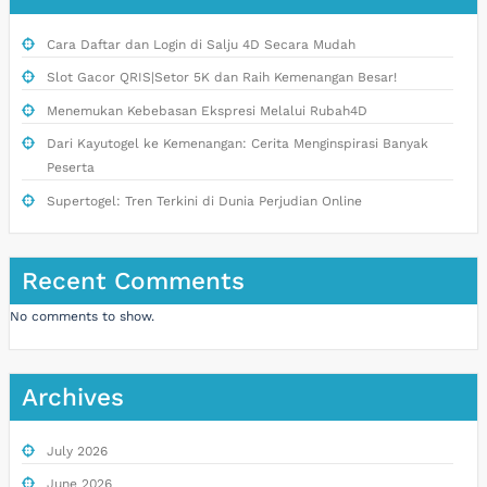
Cara Daftar dan Login di Salju 4D Secara Mudah
Slot Gacor QRIS|Setor 5K dan Raih Kemenangan Besar!
Menemukan Kebebasan Ekspresi Melalui Rubah4D
Dari Kayutogel ke Kemenangan: Cerita Menginspirasi Banyak
Peserta
Supertogel: Tren Terkini di Dunia Perjudian Online
Recent Comments
No comments to show.
Archives
July 2026
June 2026