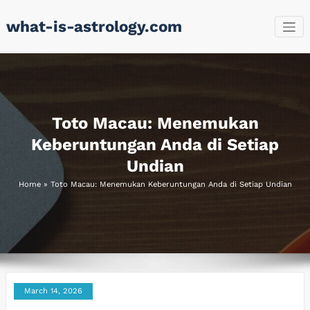
Skip
what-is-astrology.com
to
content
Toto Macau: Menemukan
Keberuntungan Anda di Setiap
Undian
Home
»
Toto Macau: Menemukan Keberuntungan Anda di Setiap Undian
March 14, 2026