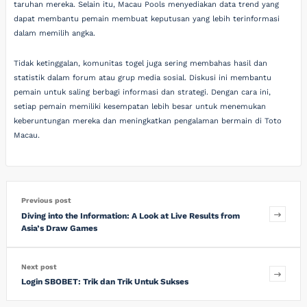
taruhan mereka. Selain itu, Macau Pools menyediakan data trend yang
dapat membantu pemain membuat keputusan yang lebih terinformasi
dalam memilih angka.
Tidak ketinggalan, komunitas togel juga sering membahas hasil dan
statistik dalam forum atau grup media sosial. Diskusi ini membantu
pemain untuk saling berbagi informasi dan strategi. Dengan cara ini,
setiap pemain memiliki kesempatan lebih besar untuk menemukan
keberuntungan mereka dan meningkatkan pengalaman bermain di Toto
Macau.
Previous post
Diving into the Information: A Look at Live Results from
Asia’s Draw Games
Next post
Login SBOBET: Trik dan Trik Untuk Sukses