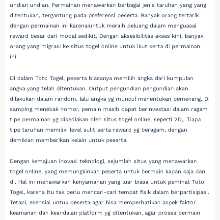
undian undian. Permainan menawarkan berbagai jenis taruhan yang yang
ditentukan, tergantung pada preferensi peserta. Banyak orang tertarik
dengan permainan ini karena|untuk meraih peluang dalam menguasai
reward besar dari modal sedikit. Dengan aksesibilitas akses kini, banyak
orang yang migrasi ke situs togel online untuk ikut serta di permainan
ini.
Di dalam Toto Togel, peserta biasanya memilih angka dari kumpulan
angka yang telah ditentukan. Output pengundian pengundian akan
dilakukan dalam random, lalu angka yg muncul menentukan pemenang. Di
samping menebak nomor, pemain masih dapat berinvestasi dalam ragam
tipe permainan yg disediakan oleh situs togel online, seperti 2D,. Tiapa
tipe taruhan memiliki level sulit serta reward yg beragam, dengan
demikian memberikan kelain untuk peserta.
Dengan kemajuan inovasi teknologi, sejumlah situs yang menawarkan
togel online, yang memungkinkan peserta untuk bermain kapan saja dan
di. Hal ini menawarkan kenyamanan yang luar biasa untuk peminat Toto
Togel, karena itu tak perlu mencari-cari tempat fisik dalam berpartisipasi.
Tetapi, esensial untuk peserta agar bisa memperhatikan aspek faktor
keamanan dan keandalan platform yg ditentukan, agar proses bermain