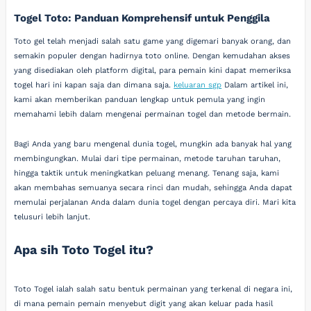
Togel Toto: Panduan Komprehensif untuk Penggila
Toto gel telah menjadi salah satu game yang digemari banyak orang, dan
semakin populer dengan hadirnya toto online. Dengan kemudahan akses
yang disediakan oleh platform digital, para pemain kini dapat memeriksa
togel hari ini kapan saja dan dimana saja.
keluaran sgp
Dalam artikel ini,
kami akan memberikan panduan lengkap untuk pemula yang ingin
memahami lebih dalam mengenai permainan togel dan metode bermain.
Bagi Anda yang baru mengenal dunia togel, mungkin ada banyak hal yang
membingungkan. Mulai dari tipe permainan, metode taruhan taruhan,
hingga taktik untuk meningkatkan peluang menang. Tenang saja, kami
akan membahas semuanya secara rinci dan mudah, sehingga Anda dapat
memulai perjalanan Anda dalam dunia togel dengan percaya diri. Mari kita
telusuri lebih lanjut.
Apa sih Toto Togel itu?
Toto Togel ialah salah satu bentuk permainan yang terkenal di negara ini,
di mana pemain pemain menyebut digit yang akan keluar pada hasil