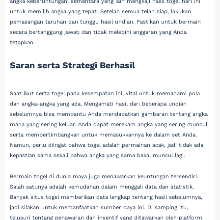
angka keberuntungan, sementara yang lain mengkaji hasil togel hari ini
untuk memilih angka yang tepat. Setelah semua telah siap, lakukan
pemasangan taruhan dan tunggu hasil undian. Pastikan untuk bermain
secara bertanggung jawab dan tidak melebihi anggaran yang Anda
tetapkan.
Saran serta Strategi Berhasil
Saat ikut serta togel pada kesempatan ini, vital untuk memahami pola
dan angka-angka yang ada. Mengamati hasil dari beberapa undian
sebelumnya bisa membantu Anda mendapatkan gambaran tentang angka
mana yang sering keluar. Anda dapat merekam angka yang sering muncul
serta mempertimbangkan untuk memasukkannya ke dalam set Anda.
Namun, perlu diingat bahwa togel adalah permainan acak, jadi tidak ada
kepastian sama sekali bahwa angka yang sama bakal muncul lagi.
Bermain togel di dunia maya juga menawarkan keuntungan tersendiri.
Salah satunya adalah kemudahan dalam menggali data dan statistik.
Banyak situs togel memberikan data lengkap tentang hasil sebelumnya,
jadi silakan untuk memanfaatkan sumber daya ini. Di samping itu,
telusuri tentang penawaran dan insentif yang ditawarkan oleh platform