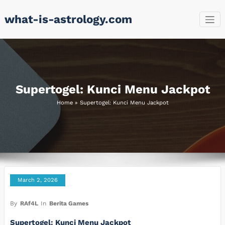
Skip
what-is-astrology.com
to
content
Supertogel: Kunci Menu Jackpot
Home
»
Supertogel: Kunci Menu Jackpot
March 2, 2026
By
RAf4L
In
Berita Games
Supertogel: Kunci Menu Jackpot