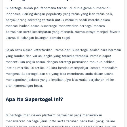
Supertogel sudah jadi fenomena terbaru di dunia game numerik di
Indonesia. Seiring dengan popularity yang terus yang kian terus naik,
banyak orang sekarang tertarik untuk meneliti nasib mereka dalam
mencari hadiah besar. SuperTogel menawarkan berbagai macam
permainan serta kesempatan yang menarik, membuatnya menjadi favorit
utama di kalangan kalangan pemain togel.
Salah satu alasan ketertarikan utama dari SuperTogel adalah cara bermain
yang mudah dan variasi angka yang tersedia tersedia. Pemain dapat
menentukan angka sesuai dengan strategi permainan maupun bahkan
instink mereka. Di artikel ini, kita hendak mempelajari secara mendalam
mengenai Supertogel dan tip yang bisa membantu anda dalam usaha
mendapatkan jackpot yang diimpikan. Ayo kita mulai perjalanan ini ke
arah kemenangan besar.
Apa Itu Supertogel Ini?
Supertogel merupakan platform permainan yang menawarkan
menawarkan berbagai jenis lotto serta taruhan pada hasil yang. Dalam