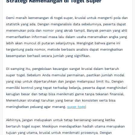
Strategi Kemenangan di Togel Super
Demi meraih kemenangan di togel super, krusial untuk mengerti pola dan
statistik yang ada. Dengan menganalisis data sebelumnya, peserta dapat
menemukan pola dan nomor yang akrab tampil. Banyak pemain yang ahli
memanfaatkan informasi masa lalu dalam usaha meramalkan angka yang
lebih akan muncul di putaran selanjutnya. Mengingat bahwa game ini
tergantung pada nomor, metode berbasis analisis dapat meningkatkan
kesempatan berhasil secara jumlah yang signifikan.
Di samping itu, pengelolaan keuangan sangat krusial dalam bertaruh
super togel. Sebelum Anda memulai permainan, pastikan jumlah modal
yang siap untuk dipertaruhkan dan jangan melampaui limit itu. Dengan
memiliki kontrol yang tepat terhadap belanja, peserta dapat menghindari
kerugian besar dan tetap bisa menikmati game tanpa tekanan finansial.
Menentukan strategi taruhan yang benar dan konsisten serta bisa
meningkatkan peluang agar menang.
super togel
Akhirnya, jangan melupakan untuk tetap bersenang-senang ketika
bertaruh togel super. Meskipun mendapatkan hadiah utama merupakan
tujuan yang utama, krusial untuk menikmati prosesnya. Dengan