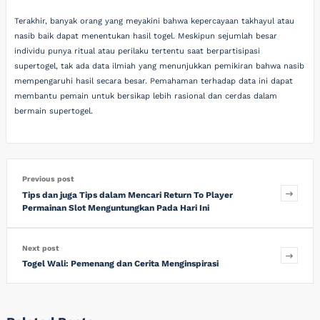
Terakhir, banyak orang yang meyakini bahwa kepercayaan takhayul atau
nasib baik dapat menentukan hasil togel. Meskipun sejumlah besar
individu punya ritual atau perilaku tertentu saat berpartisipasi
supertogel, tak ada data ilmiah yang menunjukkan pemikiran bahwa nasib
mempengaruhi hasil secara besar. Pemahaman terhadap data ini dapat
membantu pemain untuk bersikap lebih rasional dan cerdas dalam
bermain supertogel.
Previous post
Tips dan juga Tips dalam Mencari Return To Player
Permainan Slot Menguntungkan Pada Hari Ini
Next post
Togel Wali: Pemenang dan Cerita Menginspirasi