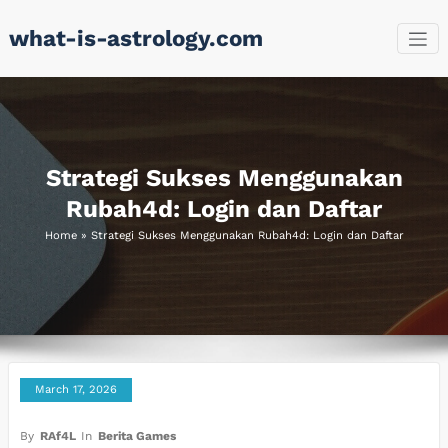
Skip
what-is-astrology.com
to
content
Strategi Sukses Menggunakan
Rubah4d: Login dan Daftar
Home
»
Strategi Sukses Menggunakan Rubah4d: Login dan Daftar
March 17, 2026
By
RAf4L
In
Berita Games