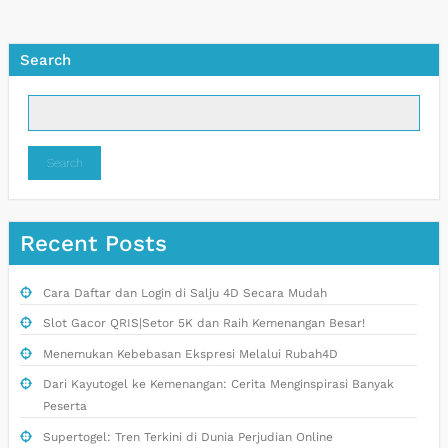
Search
Search
Recent Posts
Cara Daftar dan Login di Salju 4D Secara Mudah
Slot Gacor QRIS|Setor 5K dan Raih Kemenangan Besar!
Menemukan Kebebasan Ekspresi Melalui Rubah4D
Dari Kayutogel ke Kemenangan: Cerita Menginspirasi Banyak
Peserta
Supertogel: Tren Terkini di Dunia Perjudian Online