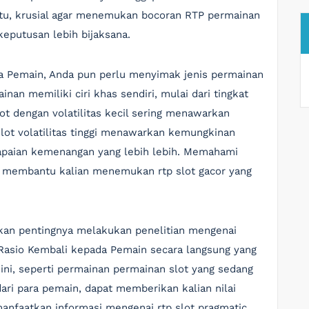
tu, krusial agar menemukan bocoran RTP permainan
eputusan lebih bijaksana.
 Pemain, Anda pun perlu menyimak jenis permainan
inan memiliki ciri khas sendiri, mulai dari tingkat
lot dengan volatilitas kecil sering menawarkan
lot volatilitas tinggi menawarkan kemungkinan
ncapaian kemenangan yang lebih lebih. Memahami
n membantu kalian menemukan rtp slot gacor yang
aikan pentingnya melakukan penelitian mengenai
 Rasio Kembali kepada Pemain secara langsung yang
kini, seperti permainan permainan slot yang sedang
ari para pemain, dapat memberikan kalian nilai
faatkan informasi mengenai rtp slot pragmatic,