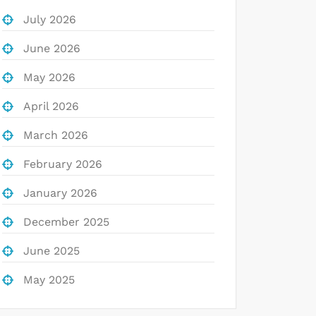
July 2026
June 2026
May 2026
April 2026
March 2026
February 2026
January 2026
December 2025
June 2025
May 2025