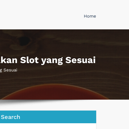
Home
an Slot yang Sesuai
g Sesuai
Search