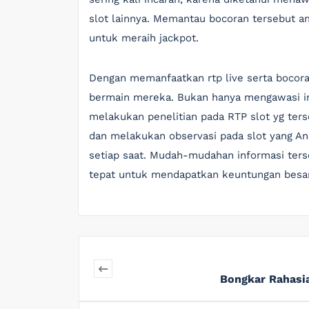
slot lainnya. Memantau bocoran tersebut 
untuk meraih jackpot.
Dengan memanfaatkan rtp live serta bocor
bermain mereka. Bukan hanya mengawasi info
melakukan penelitian pada RTP slot yg ters
dan melakukan observasi pada slot yang An
setiap saat. Mudah-mudahan informasi ter
tepat untuk mendapatkan keuntungan besar
Bongkar Rahasia