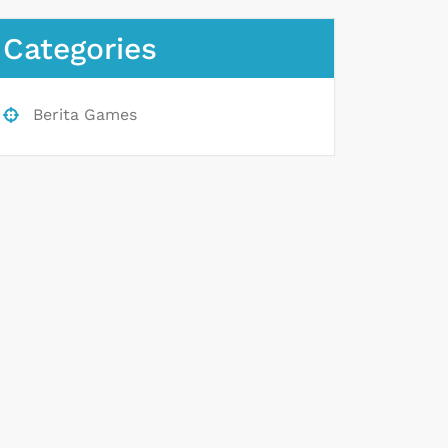
Categories
Berita Games