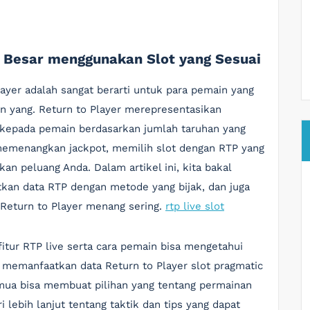
 Besar menggunakan Slot yang Sesuai
Player adalah sangat berarti untuk para pemain yang
n yang. Return to Player merepresentasikan
i kepada pemain berdasarkan jumlah taruhan yang
memenangkan jackpot, memilih slot dengan RTP yang
an peluang Anda. Dalam artikel ini, kita bakal
an data RTP dengan metode yang bijak, dan juga
 Return to Player menang sering.
rtp live slot
 fitur RTP live serta cara pemain bisa mengetahui
 memanfaatkan data Return to Player slot pragmatic
mua bisa membuat pilihan yang tentang permainan
 lebih lanjut tentang taktik dan tips yang dapat