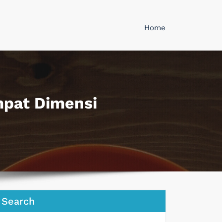
Home
pat Dimensi
Search