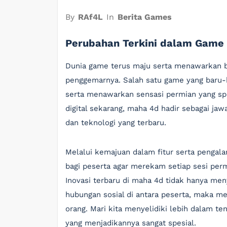
By
RAf4L
In
Berita Games
Perubahan Terkini dalam Game
Dunia game terus maju serta menawarkan be
penggemarnya. Salah satu game yang baru-b
serta menawarkan sensasi permian yang sp
digital sekarang, maha 4d hadir sebagai j
dan teknologi yang terbaru.
Melalui kemajuan dalam fitur serta peng
bagi peserta agar merekam setiap sesi pe
Inovasi terbaru di maha 4d tidak hanya men
hubungan sosial di antara peserta, maka m
orang. Mari kita menyelidiki lebih dalam te
yang menjadikannya sangat spesial.