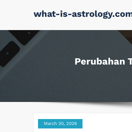
Skip
what-is-astrology.co
to
content
Perubahan 
March 30, 2026