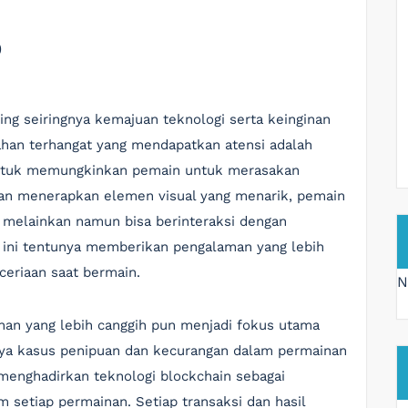
D
g seiringnya kemajuan teknologi serta keinginan
ahan terhangat yang mendapatkan atensi adalah
untuk memungkinkan pemain untuk merasakan
n menerapkan elemen visual yang menarik, pemain
 melainkan namun bisa berinteraksi dengan
 ini tentunya memberikan pengalaman yang lebih
riaan saat bermain.
N
anan yang lebih canggih pun menjadi fokus utama
ya kasus penipuan dan kecurangan dalam permainan
 menghadirkan teknologi blockchain sebagai
 setiap permainan. Setiap transaksi dan hasil