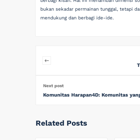
berbagi kisah. Hal ini menambah dimensi s
bukan sekadar permainan tunggal, tetapi d
mendukung dan berbagi ide-ide.
T
Next post
Komunitas Harapan4D: Komunitas yan
Related Posts