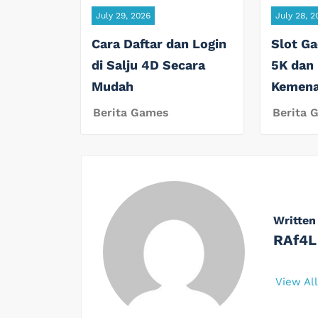
July 29, 2026
July 28, 2
Cara Daftar dan Login
Slot Ga
di Salju 4D Secara
5K dan 
Mudah
Kemena
Berita Games
Berita 
Written
RAf4L
View Al