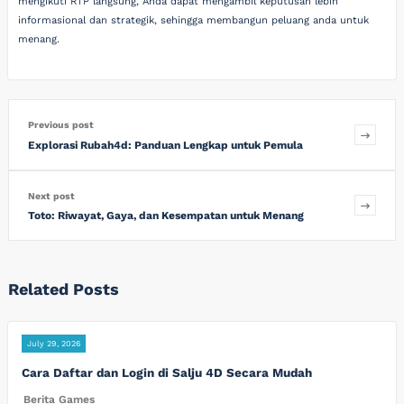
mengikuti RTP langsung, Anda dapat mengambil keputusan lebih
informasional dan strategik, sehingga membangun peluang anda untuk
menang.
Previous post
Explorasi Rubah4d: Panduan Lengkap untuk Pemula
Next post
Toto: Riwayat, Gaya, dan Kesempatan untuk Menang
Related Posts
July 29, 2026
Cara Daftar dan Login di Salju 4D Secara Mudah
Berita Games