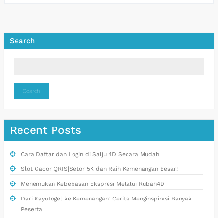
Search
Search
Recent Posts
Cara Daftar dan Login di Salju 4D Secara Mudah
Slot Gacor QRIS|Setor 5K dan Raih Kemenangan Besar!
Menemukan Kebebasan Ekspresi Melalui Rubah4D
Dari Kayutogel ke Kemenangan: Cerita Menginspirasi Banyak
Peserta