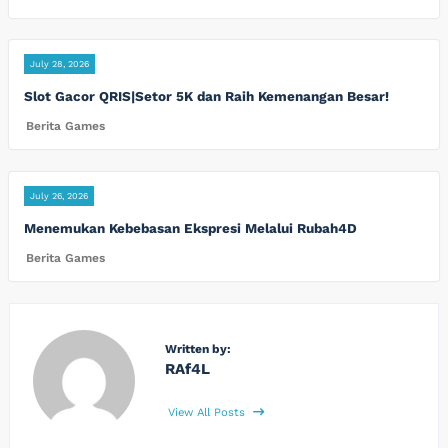
July 28, 2026
Slot Gacor QRIS|Setor 5K dan Raih Kemenangan Besar!
Berita Games
July 26, 2026
Menemukan Kebebasan Ekspresi Melalui Rubah4D
Berita Games
Written by:
RAf4L
View All Posts