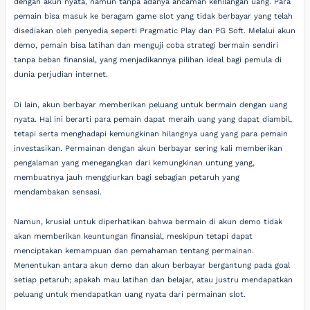
dengan akun nyata, namun tanpa adanya ancaman kehilangan uang. Para
pemain bisa masuk ke beragam game slot yang tidak berbayar yang telah
disediakan oleh penyedia seperti Pragmatic Play dan PG Soft. Melalui akun
demo, pemain bisa latihan dan menguji coba strategi bermain sendiri
tanpa beban finansial, yang menjadikannya pilihan ideal bagi pemula di
dunia perjudian internet.
Di lain, akun berbayar memberikan peluang untuk bermain dengan uang
nyata. Hal ini berarti para pemain dapat meraih uang yang dapat diambil,
tetapi serta menghadapi kemungkinan hilangnya uang yang para pemain
investasikan. Permainan dengan akun berbayar sering kali memberikan
pengalaman yang menegangkan dari kemungkinan untung yang,
membuatnya jauh menggiurkan bagi sebagian petaruh yang
mendambakan sensasi.
Namun, krusial untuk diperhatikan bahwa bermain di akun demo tidak
akan memberikan keuntungan finansial, meskipun tetapi dapat
menciptakan kemampuan dan pemahaman tentang permainan.
Menentukan antara akun demo dan akun berbayar bergantung pada goal
setiap petaruh; apakah mau latihan dan belajar, atau justru mendapatkan
peluang untuk mendapatkan uang nyata dari permainan slot.