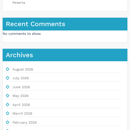
Peserta
Recent Comments
No comments to show.
Archives
August 2026
July 2026
June 2026
May 2026
April 2026
March 2026
February 2026