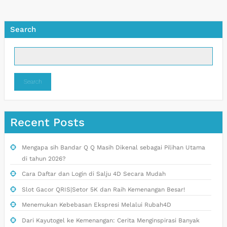
Search
Search
Recent Posts
Mengapa sih Bandar Q Q Masih Dikenal sebagai Pilihan Utama
di tahun 2026?
Cara Daftar dan Login di Salju 4D Secara Mudah
Slot Gacor QRIS|Setor 5K dan Raih Kemenangan Besar!
Menemukan Kebebasan Ekspresi Melalui Rubah4D
Dari Kayutogel ke Kemenangan: Cerita Menginspirasi Banyak