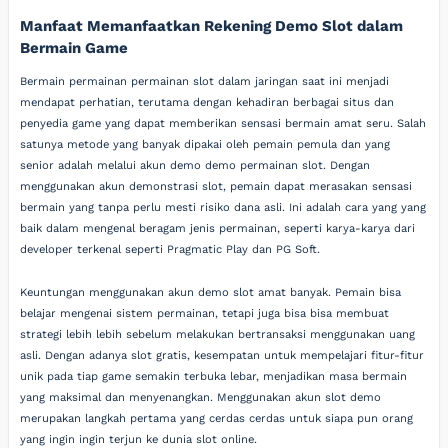
Manfaat Memanfaatkan Rekening Demo Slot dalam
Bermain Game
Bermain permainan permainan slot dalam jaringan saat ini menjadi
mendapat perhatian, terutama dengan kehadiran berbagai situs dan
penyedia game yang dapat memberikan sensasi bermain amat seru. Salah
satunya metode yang banyak dipakai oleh pemain pemula dan yang
senior adalah melalui akun demo demo permainan slot. Dengan
menggunakan akun demonstrasi slot, pemain dapat merasakan sensasi
bermain yang tanpa perlu mesti risiko dana asli. Ini adalah cara yang yang
baik dalam mengenal beragam jenis permainan, seperti karya-karya dari
developer terkenal seperti Pragmatic Play dan PG Soft.
Keuntungan menggunakan akun demo slot amat banyak. Pemain bisa
belajar mengenai sistem permainan, tetapi juga bisa bisa membuat
strategi lebih lebih sebelum melakukan bertransaksi menggunakan uang
asli. Dengan adanya slot gratis, kesempatan untuk mempelajari fitur-fitur
unik pada tiap game semakin terbuka lebar, menjadikan masa bermain
yang maksimal dan menyenangkan. Menggunakan akun slot demo
merupakan langkah pertama yang cerdas cerdas untuk siapa pun orang
yang ingin ingin terjun ke dunia slot online.