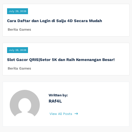
July 29, 2026
Cara Daftar dan Login di Salju 4D Secara Mudah
Berita Games
July 28, 2026
Slot Gacor QRIS|Setor 5K dan Raih Kemenangan Besar!
Berita Games
Written by:
RAf4L
View All Posts