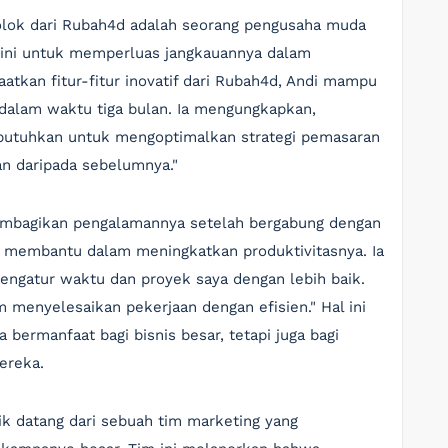
olok dari Rubah4d adalah seorang pengusaha muda
ini untuk memperluas jangkauannya dalam
tkan fitur-fitur inovatif dari Rubah4d, Andi mampu
dalam waktu tiga bulan. Ia mengungkapkan,
butuhkan untuk mengoptimalkan strategi pemasaran
n daripada sebelumnya."
a membagikan pengalamannya setelah bergabung dengan
 membantu dalam meningkatkan produktivitasnya. Ia
ngatur waktu dan proyek saya dengan lebih baik.
 menyelesaikan pekerjaan dengan efisien." Hal ini
ermanfaat bagi bisnis besar, tetapi juga bagi
ereka.
rik datang dari sebuah tim marketing yang