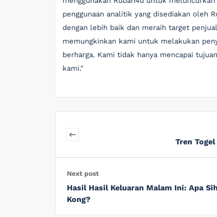
menggunakan Rubah4d untuk meluncurkan 
penggunaan analitik yang disediakan ole
dengan lebih baik dan meraih target penju
memungkinkan kami untuk melakukan penye
berharga. Kami tidak hanya mencapai tujuan
kami."
Tren Togel
Next post
Hasil Hasil Keluaran Malam Ini: Apa S
Kong?