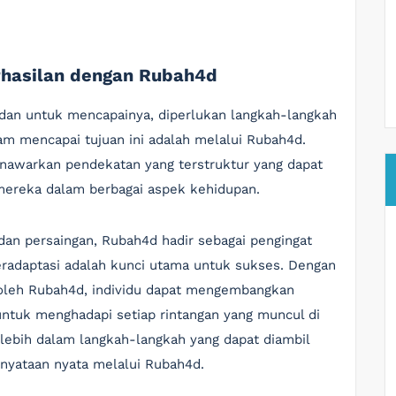
hasilan dengan Rubah4d
, dan untuk mencapainya, diperlukan langkah-langkah
lam mencapai tujuan ini adalah melalui Rubah4d.
awarkan pendekatan yang terstruktur yang dapat
ereka dalam berbagai aspek kehidupan.
an persaingan, Rubah4d hadir sebagai pengingat
radaptasi adalah kunci utama untuk sukses. Dengan
 oleh Rubah4d, individu dapat mengembangkan
untuk menghadapi setiap rintangan yang muncul di
i lebih dalam langkah-langkah yang dapat diambil
enyataan nyata melalui Rubah4d.