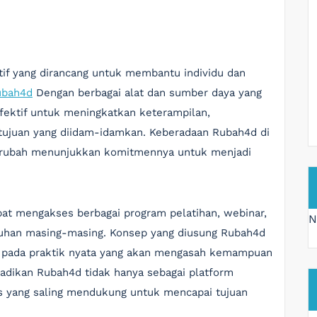
if yang dirancang untuk membantu individu dan
ubah4d
Dengan berbagai alat dan sumber daya yang
fektif untuk meningkatkan keterampilan,
tujuan yang diidam-idamkan. Keberadaan Rubah4d di
erubah menunjukkan komitmennya untuk menjadi
at mengakses berbagai program pelatihan, webinar,
N
utuhan masing-masing. Konsep yang diusung Rubah4d
uga pada praktik nyata yang akan mengasah kemampuan
jadikan Rubah4d tidak hanya sebagai platform
as yang saling mendukung untuk mencapai tujuan