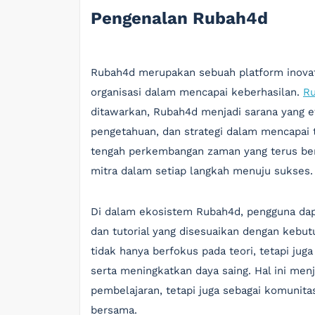
Pengenalan Rubah4d
Rubah4d merupakan sebuah platform inovat
organisasi dalam mencapai keberhasilan.
R
ditawarkan, Rubah4d menjadi sarana yang e
pengetahuan, dan strategi dalam mencapai 
tengah perkembangan zaman yang terus b
mitra dalam setiap langkah menuju sukses.
Di dalam ekosistem Rubah4d, pengguna dap
dan tutorial yang disesuaikan dengan keb
tidak hanya berfokus pada teori, tetapi j
serta meningkatkan daya saing. Hal ini men
pembelajaran, tetapi juga sebagai komunit
bersama.