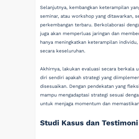
Selanjutnya, kembangkan keterampilan yang
seminar, atau workshop yang ditawarkan, s
perkembangan terbaru. Berkolaborasi dengan
juga akan memperluas jaringan dan memberik
hanya meningkatkan keterampilan individu, 
secara keseluruhan.
Akhirnya, lakukan evaluasi secara berkala 
diri sendiri apakah strategi yang diimpleme
disesuaikan. Dengan pendekatan yang fleks
mampu mengadaptasi strategi sesuai dengan
untuk menjaga momentum dan memastikan k
Studi Kasus dan Testimoni