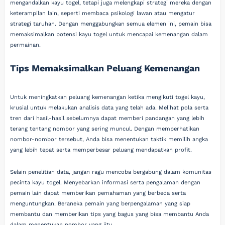
mengandalkan kayu togel, tetapi juga melengkapi strategi mereka dengan
keterampilan lain, seperti membaca psikologi lawan atau mengatur
strategi taruhan. Dengan menggabungkan semua elemen ini, pemain bisa
memaksimalkan potensi kayu togel untuk mencapai kemenangan dalam
permainan.
Tips Memaksimalkan Peluang Kemenangan
Untuk meningkatkan peluang kemenangan ketika mengikuti togel kayu,
krusial untuk melakukan analisis data yang telah ada. Melihat pola serta
tren dari hasil-hasil sebelumnya dapat memberi pandangan yang lebih
terang tentang nombor yang sering muncul. Dengan memperhatikan
nombor-nombor tersebut, Anda bisa menentukan taktik memilih angka
yang lebih tepat serta memperbesar peluang mendapatkan profit.
Selain penelitian data, jangan ragu mencoba bergabung dalam komunitas
pecinta kayu togel. Menyebarkan informasi serta pengalaman dengan
pemain lain dapat memberikan pemahaman yang berbeda serta
menguntungkan. Beraneka pemain yang berpengalaman yang siap
membantu dan memberikan tips yang bagus yang bisa membantu Anda
dalam menentukan nombor yang jitu.