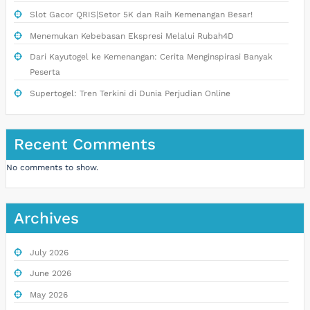
Slot Gacor QRIS|Setor 5K dan Raih Kemenangan Besar!
Menemukan Kebebasan Ekspresi Melalui Rubah4D
Dari Kayutogel ke Kemenangan: Cerita Menginspirasi Banyak
Peserta
Supertogel: Tren Terkini di Dunia Perjudian Online
Recent Comments
No comments to show.
Archives
July 2026
June 2026
May 2026