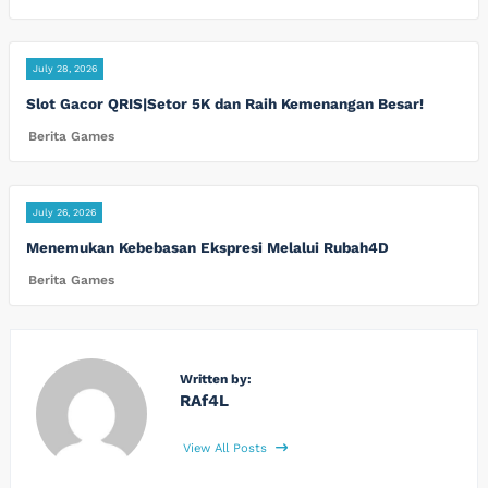
July 28, 2026
Slot Gacor QRIS|Setor 5K dan Raih Kemenangan Besar!
Berita Games
July 26, 2026
Menemukan Kebebasan Ekspresi Melalui Rubah4D
Berita Games
Written by:
RAf4L
View All Posts