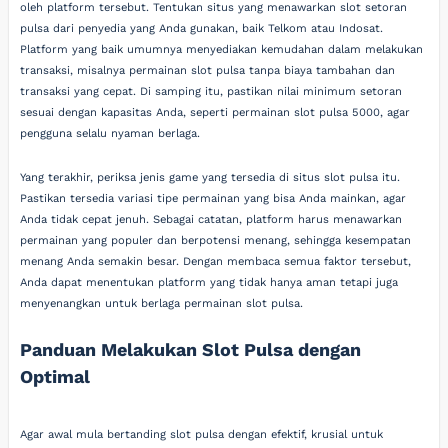
oleh platform tersebut. Tentukan situs yang menawarkan slot setoran
pulsa dari penyedia yang Anda gunakan, baik Telkom atau Indosat.
Platform yang baik umumnya menyediakan kemudahan dalam melakukan
transaksi, misalnya permainan slot pulsa tanpa biaya tambahan dan
transaksi yang cepat. Di samping itu, pastikan nilai minimum setoran
sesuai dengan kapasitas Anda, seperti permainan slot pulsa 5000, agar
pengguna selalu nyaman berlaga.
Yang terakhir, periksa jenis game yang tersedia di situs slot pulsa itu.
Pastikan tersedia variasi tipe permainan yang bisa Anda mainkan, agar
Anda tidak cepat jenuh. Sebagai catatan, platform harus menawarkan
permainan yang populer dan berpotensi menang, sehingga kesempatan
menang Anda semakin besar. Dengan membaca semua faktor tersebut,
Anda dapat menentukan platform yang tidak hanya aman tetapi juga
menyenangkan untuk berlaga permainan slot pulsa.
Panduan Melakukan Slot Pulsa dengan
Optimal
Agar awal mula bertanding slot pulsa dengan efektif, krusial untuk