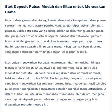
Slot Deposit Pulsa: Mudah dan Kilau untuk Merasakan
Game
Dalam alam games slot daring, kemudahan serta kecepatan dalam proses
setoran menjadi satu aspek penting yang sangat diperhatikan oleh para
pemain. Salah satu cara yang sedang adalah adalah. Menggunakan pulsa
dari pulsa dari provider seluler seperti Indosat dan Telkomsel, pemain
bisa dapat dengan mudah melakukan transaksi tanpa perlu repot bank.
Hal ini pastinya adalah pilihan yang menarik bagi banyak banyak orang
yang ingin permainan permainan dengan lebih lebih praktis.
Slot pulsa menawarkan berbagai keuntungan, dari kemudahan hingga
transaksi yang cepat. Khususnya bagi mereka yang pakai slot pulsa
Indosat Indosat atau, deposit bisa dikerjakan dalam nominal nominal,
bahkan bahkan slot pulsa 5000. Tak hanya itu, banyak situs slot pulsa
yang juga menawarkan kesempatan untung besarnya dengan fasilitas slot
pulsa gacor, menjadikan pengalaman semakin menjadi menguntungkan. Di
dalam tulisan ini, kita akan membahas membahas lebih dalam mengenai
cara deposit deposit pulsa pulsa keuntungan keuntungan yang bisa
didapatkan metode metode ini.