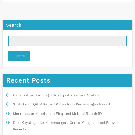
Search
Search
Recent Posts
Cara Daftar dan Login di Salju 4D Secara Mudah
Slot Gacor QRIS|Setor 5K dan Raih Kemenangan Besar!
Menemukan Kebebasan Ekspresi Melalui Rubah4D
Dari Kayutogel ke Kemenangan: Cerita Menginspirasi Banyak
Peserta