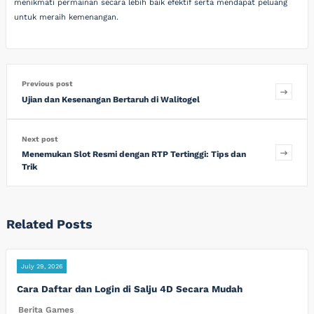
menikmati permainan secara lebih baik efektif serta mendapat peluang
untuk meraih kemenangan.
Previous post
Ujian dan Kesenangan Bertaruh di Walitogel
Next post
Menemukan Slot Resmi dengan RTP Tertinggi: Tips dan
Trik
Related Posts
July 29, 2026
Cara Daftar dan Login di Salju 4D Secara Mudah
Berita Games