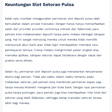
Keuntungan Slot Setoran Pulsa
Salah satu manfaat menggunakan permainan slot deposit pulsa ialah
kemudahan dalam proses transaksi. Dengan hanya hanya memanfaatkan
saldo dari provider provider contohnya Indosat dan Telkomsel, para
pemain bisa melaksanakan deposit tanpa perlu melalui berbagai tahapan
yang. Hal ini sangat menolong mereka untuk mereka tidak memiliki
mempunyai akun bank atau tidak ingin mendapatkan memakai cara
pembayaran lainnya. Cukup melalui mengirimkan pesan singkat atau
memakai aplikasi, tahapan setoran dapat terlaksana dengan cepat dan
praktis serta efisien.
Selain itu, permainan slot deposit pulsa juga menawarkan kenyamanan
ekstra bagi pemain. Tidak ada waktu dalam waktu tertentu pada
melakukan setoran, jadi pemain bisa menikmati permainan kapan saja
tanpa merasa khawatir mengenai jam buka bank. Dengan opsi permainan
pulsa tanpa potongan, para pemain juga bisa mendapatkan nilai total dari
setoran yang telah dilakukan, sehingga setiap transaksi setoran terasa
lebih bagi mereka.