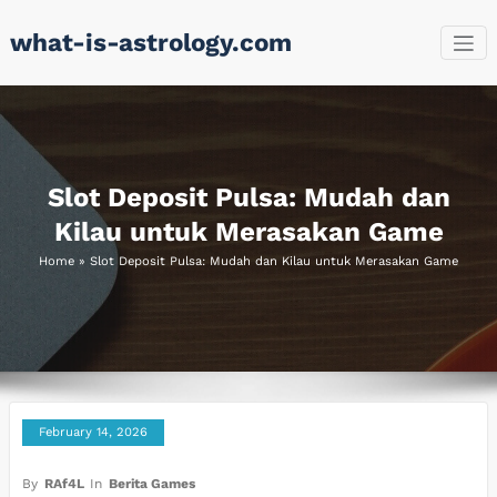
Skip
what-is-astrology.com
to
content
Slot Deposit Pulsa: Mudah dan
Kilau untuk Merasakan Game
Home
»
Slot Deposit Pulsa: Mudah dan Kilau untuk Merasakan Game
February 14, 2026
By
RAf4L
In
Berita Games