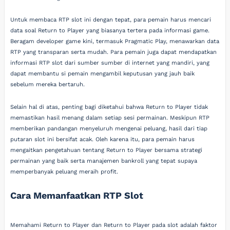
Untuk membaca RTP slot ini dengan tepat, para pemain harus mencari
data soal Return to Player yang biasanya tertera pada informasi game.
Beragam developer game kini, termasuk Pragmatic Play, menawarkan data
RTP yang transparan serta mudah. Para pemain juga dapat mendapatkan
informasi RTP slot dari sumber sumber di internet yang mandiri, yang
dapat membantu si pemain mengambil keputusan yang jauh baik
sebelum mereka bertaruh.
Selain hal di atas, penting bagi diketahui bahwa Return to Player tidak
memastikan hasil menang dalam setiap sesi permainan. Meskipun RTP
memberikan pandangan menyeluruh mengenai peluang, hasil dari tiap
putaran slot ini bersifat acak. Oleh karena itu, para pemain harus
mengaitkan pengetahuan tentang Return to Player bersama strategi
permainan yang baik serta manajemen bankroll yang tepat supaya
memperbanyak peluang meraih profit.
Cara Memanfaatkan RTP Slot
Memahami Return to Player dan Return to Player pada slot adalah faktor