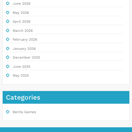
June 2026
May 2026
April 2026
March 2026
February 2026
January 2026
December 2025
June 2025
May 2025
Categories
Berita Games