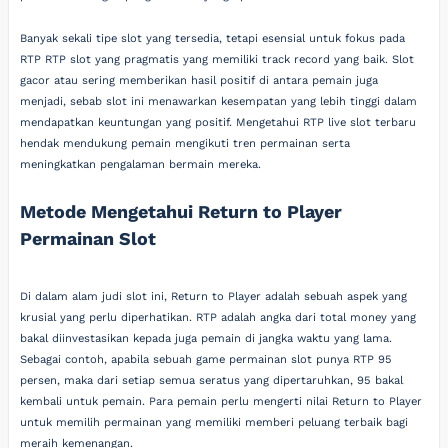
Banyak sekali tipe slot yang tersedia, tetapi esensial untuk fokus pada
RTP RTP slot yang pragmatis yang memiliki track record yang baik. Slot
gacor atau sering memberikan hasil positif di antara pemain juga
menjadi, sebab slot ini menawarkan kesempatan yang lebih tinggi dalam
mendapatkan keuntungan yang positif. Mengetahui RTP live slot terbaru
hendak mendukung pemain mengikuti tren permainan serta
meningkatkan pengalaman bermain mereka.
Metode Mengetahui Return to Player
Permainan Slot
Di dalam alam judi slot ini, Return to Player adalah sebuah aspek yang
krusial yang perlu diperhatikan. RTP adalah angka dari total money yang
bakal diinvestasikan kepada juga pemain di jangka waktu yang lama.
Sebagai contoh, apabila sebuah game permainan slot punya RTP 95
persen, maka dari setiap semua seratus yang dipertaruhkan, 95 bakal
kembali untuk pemain. Para pemain perlu mengerti nilai Return to Player
untuk memilih permainan yang memiliki memberi peluang terbaik bagi
meraih kemenangan.