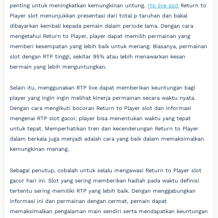
penting untuk meningkatkan kemungkinan untung.
rtp live slot
Return to
Player slot menunjukkan presentasi dari total p taruhan dan bakal
dibayarkan kembali kepada pemain dalam periode lama. Dengan cara
mengetahui Return to Player, player dapat memilih permainan yang
memberi kesempatan yang lebih baik untuk menang. Biasanya, permainan
slot dengan RTP tinggi, sekitar 95% atau lebih menawarkan kesan
bermain yang lebih menguntungkan.
Selain itu, menggunakan RTP live dapat memberikan keuntungan bagi
player yang ingin ingin melihat kinerja permainan secara waktu nyata.
Dengan cara mengikuti bocoran Return to Player slot dan informasi
mengenai RTP slot gacor, player bisa menentukan waktu yang tepat
untuk tepat. Memperhatikan tren dan kecenderungan Return to Player
dalam berkala juga menjadi adalah cara yang baik dalam memaksimalkan
kemungkinan menang.
Sebagai penutup, cobalah untuk selalu mengawasi Return to Player slot
gacor hari ini. Slot yang sering memberikan hadiah pada waktu definisi
tertentu sering memiliki RTP yang lebih baik. Dengan menggabungkan
informasi ini dan permainan dengan cermat, pemain dapat
memaksimalkan pengalaman main sendiri serta mendapatkan keuntungan