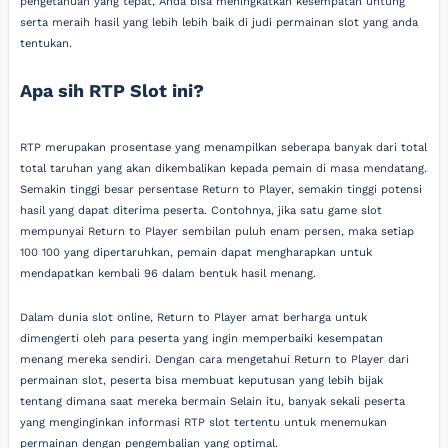
pengetahuan yang tepat, Anda bisa meningkatkan kesempatan untung
serta meraih hasil yang lebih lebih baik di judi permainan slot yang anda
tentukan.
Apa sih RTP Slot ini?
RTP merupakan prosentase yang menampilkan seberapa banyak dari total
total taruhan yang akan dikembalikan kepada pemain di masa mendatang.
Semakin tinggi besar persentase Return to Player, semakin tinggi potensi
hasil yang dapat diterima peserta. Contohnya, jika satu game slot
mempunyai Return to Player sembilan puluh enam persen, maka setiap
100 100 yang dipertaruhkan, pemain dapat mengharapkan untuk
mendapatkan kembali 96 dalam bentuk hasil menang.
Dalam dunia slot online, Return to Player amat berharga untuk
dimengerti oleh para peserta yang ingin memperbaiki kesempatan
menang mereka sendiri. Dengan cara mengetahui Return to Player dari
permainan slot, peserta bisa membuat keputusan yang lebih bijak
tentang dimana saat mereka bermain Selain itu, banyak sekali peserta
yang menginginkan informasi RTP slot tertentu untuk menemukan
permainan dengan pengembalian yang optimal.