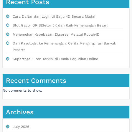
Recent Posts
Cara Daftar dan Login di Salju 4D Secara Mudah
Slot Gacor QRIS|Setor 5K dan Raih Kemenangan Besar!
Menemukan Kebebasan Ekspresi Melalui Rubah4D
Dari Kayutogel ke Kemenangan: Cerita Menginspirasi Banyak
Peserta
Supertogel: Tren Terkini di Dunia Perjudian Online
Recent Comments
No comments to show.
Archives
July 2026