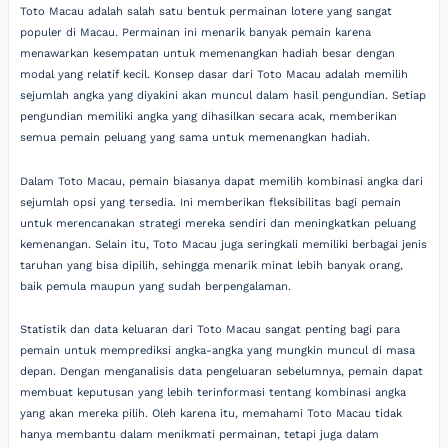
Toto Macau adalah salah satu bentuk permainan lotere yang sangat
populer di Macau. Permainan ini menarik banyak pemain karena
menawarkan kesempatan untuk memenangkan hadiah besar dengan
modal yang relatif kecil. Konsep dasar dari Toto Macau adalah memilih
sejumlah angka yang diyakini akan muncul dalam hasil pengundian. Setiap
pengundian memiliki angka yang dihasilkan secara acak, memberikan
semua pemain peluang yang sama untuk memenangkan hadiah.
Dalam Toto Macau, pemain biasanya dapat memilih kombinasi angka dari
sejumlah opsi yang tersedia. Ini memberikan fleksibilitas bagi pemain
untuk merencanakan strategi mereka sendiri dan meningkatkan peluang
kemenangan. Selain itu, Toto Macau juga seringkali memiliki berbagai jenis
taruhan yang bisa dipilih, sehingga menarik minat lebih banyak orang,
baik pemula maupun yang sudah berpengalaman.
Statistik dan data keluaran dari Toto Macau sangat penting bagi para
pemain untuk memprediksi angka-angka yang mungkin muncul di masa
depan. Dengan menganalisis data pengeluaran sebelumnya, pemain dapat
membuat keputusan yang lebih terinformasi tentang kombinasi angka
yang akan mereka pilih. Oleh karena itu, memahami Toto Macau tidak
hanya membantu dalam menikmati permainan, tetapi juga dalam