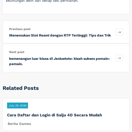
keuntungan lebih dari setiap sesi permainan.
Previous post
Menemukan Slot Resmi dengan RTP Tertinggi: Tips dan Trik
Next post
kemenangan luar biasa di Jeniustoto: kisah sukses pemain-
pemain.
Related Posts
July 29, 2026
Cara Daftar dan Login di Salju 4D Secara Mudah
Berita Games