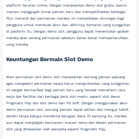
platform taruhan online. Dengan menawarkan demo slot gratis, kasino
mampu menggugah minat pemain baru dan memperlihatkan berbagai
fitur menarik dari permainan mereka. Ini menyediakan dorongan bagi
pengguna untuk membuat akun dan, akhirnya, bertaruh uang sungguhan
di platform itu. Dengan demo slot, pengguna dapat menentukan apakah
mereka akan senang permainan sebelum benar-benar mempertaruhkan
uang mereka.
Keuntungan Bermain Slot Demo
Main permainan slot demo slot menawarkan seorang pemain peluang
agar mengalami permainan tanpa harus mengorbankan uang sungguhan.
Ini sangat bermanfaat bagi pemain baru yang hendak memahami cara
kerja dan fasilitas dari berbagai jenis slot mesin, seperti slot demo
Pragmatic Play dan slot demo dari PG Soft. Dengan menggunakan akun
demo permainan slot, seorang pemain dapat latihan dan menguji taktik
sendiri tanpa bahaya menderita kerugian dana. Di samping itu, mereka
pun dapat menjelajahi bermacam-macam tema dan desain permainan
slot yang ditawarkan oleh penyedia seperti Pragmatic Play.