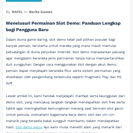
By
RAf4L
In
Berita Games
Menelusuri Permainan Slot Demo: Panduan Lengkap
bagi Pengguna Baru
Dalam dunia game daring, slot demo telah jadi pilihan populer bagi
banyak pemain, terutama untuk mereka yang mana masih memulai
petualangan di dunia perjudian internet. Slot demo menawarkan peluang
agar mengalami beraneka jenis permainan tanpa harus mempertaruhkan
duit sungguhan. Dengan cara menggunakan slot dengan akun demo,
pemain dapat menjelajahi beraneka fitur serta sistem permainan yang
disediakan oleh pengembang terkemuka seperti Pragmatic Play dan PG
Soft.
Lewat artikel ini, kami hendak menjelajahi manfaat serta keunggulan dari
demo slot, yang mencakup langkah-langkah mendapatkan slot free serta
taktik agar meningkatkan kemungkinan menang saat bermain slot gacor.
Untuk pemula, memahami bagaimana kerja demo slot dan ciri-ciri
menarik yang tersedia bakal sungguh membantu dalam mendapatkan
hasil.
Slot demo gacor
Ayo kami mulai meneliti alam yang menarik dari