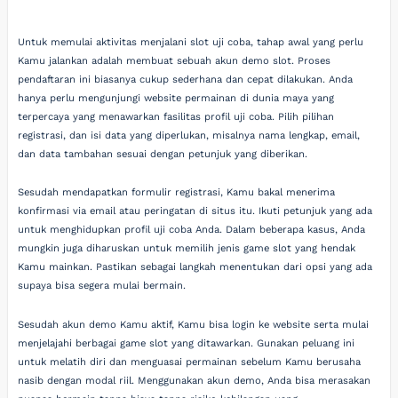
Untuk memulai aktivitas menjalani slot uji coba, tahap awal yang perlu
Kamu jalankan adalah membuat sebuah akun demo slot. Proses
pendaftaran ini biasanya cukup sederhana dan cepat dilakukan. Anda
hanya perlu mengunjungi website permainan di dunia maya yang
terpercaya yang menawarkan fasilitas profil uji coba. Pilih pilihan
registrasi, dan isi data yang diperlukan, misalnya nama lengkap, email,
dan data tambahan sesuai dengan petunjuk yang diberikan.
Sesudah mendapatkan formulir registrasi, Kamu bakal menerima
konfirmasi via email atau peringatan di situs itu. Ikuti petunjuk yang ada
untuk menghidupkan profil uji coba Anda. Dalam beberapa kasus, Anda
mungkin juga diharuskan untuk memilih jenis game slot yang hendak
Kamu mainkan. Pastikan sebagai langkah menentukan dari opsi yang ada
supaya bisa segera mulai bermain.
Sesudah akun demo Kamu aktif, Kamu bisa login ke website serta mulai
menjelajahi berbagai game slot yang ditawarkan. Gunakan peluang ini
untuk melatih diri dan menguasai permainan sebelum Kamu berusaha
nasib dengan modal riil. Menggunakan akun demo, Anda bisa merasakan