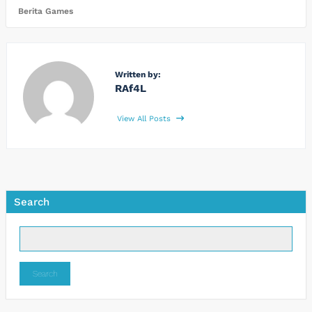
Berita Games
Written by:
RAf4L
View All Posts
Search
Search