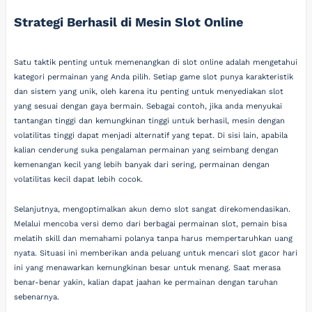
Strategi Berhasil di Mesin Slot Online
Satu taktik penting untuk memenangkan di slot online adalah mengetahui
kategori permainan yang Anda pilih. Setiap game slot punya karakteristik
dan sistem yang unik, oleh karena itu penting untuk menyediakan slot
yang sesuai dengan gaya bermain. Sebagai contoh, jika anda menyukai
tantangan tinggi dan kemungkinan tinggi untuk berhasil, mesin dengan
volatilitas tinggi dapat menjadi alternatif yang tepat. Di sisi lain, apabila
kalian cenderung suka pengalaman permainan yang seimbang dengan
kemenangan kecil yang lebih banyak dari sering, permainan dengan
volatilitas kecil dapat lebih cocok.
Selanjutnya, mengoptimalkan akun demo slot sangat direkomendasikan.
Melalui mencoba versi demo dari berbagai permainan slot, pemain bisa
melatih skill dan memahami polanya tanpa harus mempertaruhkan uang
nyata. Situasi ini memberikan anda peluang untuk mencari slot gacor hari
ini yang menawarkan kemungkinan besar untuk menang. Saat merasa
benar-benar yakin, kalian dapat jaahan ke permainan dengan taruhan
sebenarnya.