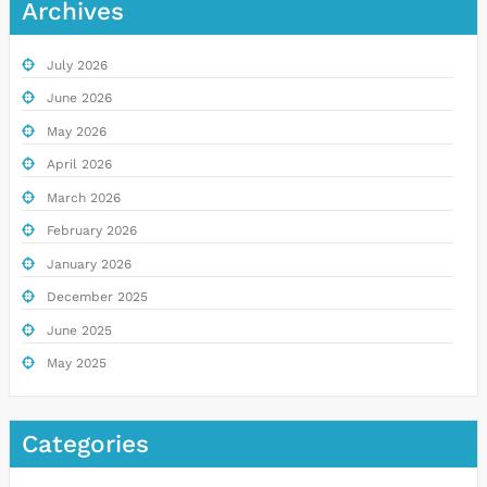
Archives
July 2026
June 2026
May 2026
April 2026
March 2026
February 2026
January 2026
December 2025
June 2025
May 2025
Categories