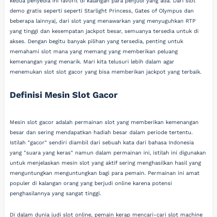
kedua penyedia ini favorit di kalangan para penjudi yang ada. Dari slot
demo gratis seperti seperti Starlight Princess, Gates of Olympus dan
beberapa lainnya|, dari slot yang menawarkan yang menyuguhkan RTP
yang tinggi dan kesempatan jackpot besar, semuanya tersedia untuk di
akses. Dengan begitu banyak pilihan yang tersedia, penting untuk
memahami slot mana yang memang yang memberikan peluang
kemenangan yang menarik. Mari kita telusuri lebih dalam agar
menemukan slot slot gacor yang bisa memberikan jackpot yang terbaik.
Definisi Mesin Slot Gacor
Mesin slot gacor adalah permainan slot yang memberikan kemenangan
besar dan sering mendapatkan hadiah besar dalam periode tertentu.
Istilah "gacor" sendiri diambil dari sebuah kata dari bahasa Indonesia
yang "suara yang keras" namun dalam permainan ini, istilah ini digunakan
untuk menjelaskan mesin slot yang aktif sering menghasilkan hasil yang
menguntungkan menguntungkan bagi para pemain. Permainan ini amat
populer di kalangan orang yang berjudi online karena potensi
penghasilannya yang sangat tinggi.
Di dalam dunia judi slot online, pemain kerap mencari-cari slot machine