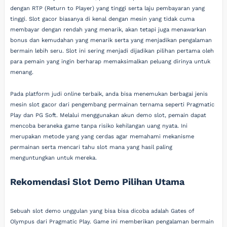
dengan RTP (Return to Player) yang tinggi serta laju pembayaran yang
tinggi. Slot gacor biasanya di kenal dengan mesin yang tidak cuma
membayar dengan rendah yang menarik, akan tetapi juga menawarkan
bonus dan kemudahan yang menarik serta yang menjadikan pengalaman
bermain lebih seru. Slot ini sering menjadi dijadikan pilihan pertama oleh
para pemain yang ingin berharap memaksimalkan peluang dirinya untuk
menang.
Pada platform judi online terbaik, anda bisa menemukan berbagai jenis
mesin slot gacor dari pengembang permainan ternama seperti Pragmatic
Play dan PG Soft. Melalui menggunakan akun demo slot, pemain dapat
mencoba beraneka game tanpa risiko kehilangan uang nyata. Ini
merupakan metode yang yang cerdas agar memahami mekanisme
permainan serta mencari tahu slot mana yang hasil paling
menguntungkan untuk mereka.
Rekomendasi Slot Demo Pilihan Utama
Sebuah slot demo unggulan yang bisa bisa dicoba adalah Gates of
Olympus dari Pragmatic Play. Game ini memberikan pengalaman bermain