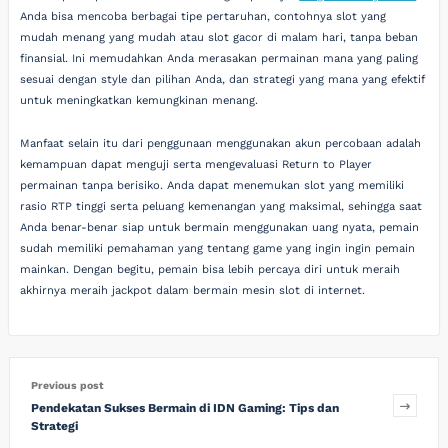
Anda bisa mencoba berbagai tipe pertaruhan, contohnya slot yang
mudah menang yang mudah atau slot gacor di malam hari, tanpa beban
finansial. Ini memudahkan Anda merasakan permainan mana yang paling
sesuai dengan style dan pilihan Anda, dan strategi yang mana yang efektif
untuk meningkatkan kemungkinan menang.
Manfaat selain itu dari penggunaan menggunakan akun percobaan adalah
kemampuan dapat menguji serta mengevaluasi Return to Player
permainan tanpa berisiko. Anda dapat menemukan slot yang memiliki
rasio RTP tinggi serta peluang kemenangan yang maksimal, sehingga saat
Anda benar-benar siap untuk bermain menggunakan uang nyata, pemain
sudah memiliki pemahaman yang tentang game yang ingin ingin pemain
mainkan. Dengan begitu, pemain bisa lebih percaya diri untuk meraih
akhirnya meraih jackpot dalam bermain mesin slot di internet.
Previous post
Pendekatan Sukses Bermain di IDN Gaming: Tips dan
Strategi