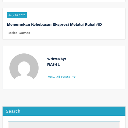
July 26, 2026
Menemukan Kebebasan Ekspresi Melalui Rubah4D
Berita Games
Written by:
RAf4L
View All Posts
Search