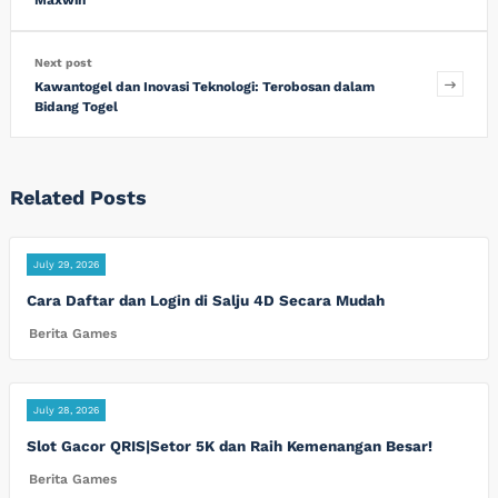
Next post
Kawantogel dan Inovasi Teknologi: Terobosan dalam
Bidang Togel
Related Posts
July 29, 2026
Cara Daftar dan Login di Salju 4D Secara Mudah
Berita Games
July 28, 2026
Slot Gacor QRIS|Setor 5K dan Raih Kemenangan Besar!
Berita Games