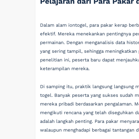
Pelajaran dari Para Pakar
Dalam alam iontogel, para pakar kerap berb
efektif. Mereka menekankan pentingnya peng
permainan. Dengan menganalisis data histor
yang sering tampil, sehingga meningkatkan 
penelitian ini, peserta baru dapat menjauh
keterampilan mereka.
Di samping itu, praktik langsung langsung 
togel. Banyak peserta yang sukses sudah 
mereka pribadi berdasarkan pengalaman. 
mengikuti rencana yang telah diseguhkan d
adalah langkah penting. Para pakar menyar
walaupun menghadapi berbagai tantangan d