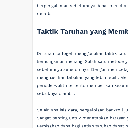
berpengalaman sebelumnya dapat menolong
mereka.
Taktik Taruhan yang Mem
Di ranah iontogel, menggunakan taktik ta
kemungkinan menang. Salah satu metode yan
sebelumnya sebelumnya. Dengan mempelajar
menghasilkan tebakan yang lebih lebih. Men
periode waktu tertentu memberikan kesem
sebaiknya diambil.
Selain analisis data, pengelolaan bankroll 
Sangat penting untuk menetapkan batasan ya
Pemisahan dana bagi setiap taruhan dapat 