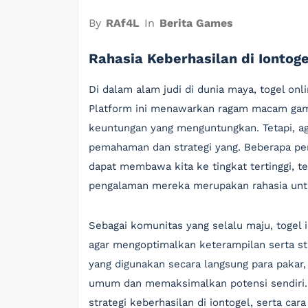
By
RAf4L
In
Berita Games
Rahasia Keberhasilan di Iontogel
Di dalam alam judi di dunia maya, togel onl
Platform ini menawarkan ragam macam gam
keuntungan yang menguntungkan. Tetapi, aga
pemahaman dan strategi yang. Beberapa pe
dapat membawa kita ke tingkat tertinggi, te
pengalaman mereka merupakan rahasia untu
Sebagai komunitas yang selalu maju, toge
agar mengoptimalkan keterampilan serta st
yang digunakan secara langsung para pakar
umum dan memaksimalkan potensi sendiri. A
strategi keberhasilan di iontogel, serta ca