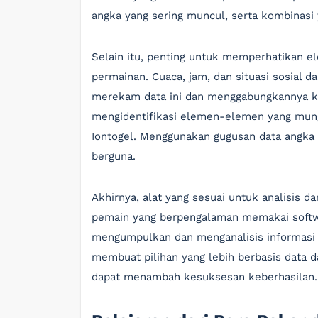
angka yang sering muncul, serta kombinasi 
Selain itu, penting untuk memperhatikan el
permainan. Cuaca, jam, dan situasi sosial
merekam data ini dan menggabungkannya ke 
mengidentifikasi elemen-elemen yang mu
Iontogel. Menggunakan gugusan data angka 
berguna.
Akhirnya, alat yang sesuai untuk analisis 
pemain yang berpengalaman memakai softw
mengumpulkan dan menganalisis informasi s
membuat pilihan yang lebih berbasis data d
dapat menambah kesuksesan keberhasilan.