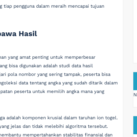
 tiap pengguna dalam meraih mencapai tujuan
bawa Hasil
ruhan yang amat penting untuk memperbesar
g bisa digunakan adalah studi data hasil
i pola nombor yang sering tampak, peserta bisa
goleksi data tentang angka yang sudah ditarik dalam
patan peserta untuk memilih angka mana yang
N
juga adalah komponen krusial dalam taruhan ion togel.
ng jelas dan tidak melebihi algoritma tersebut.
membantu mempertahankan stabilitas finansial dan