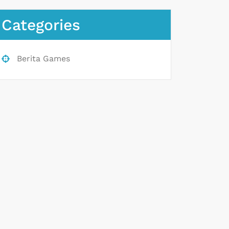
Categories
Berita Games