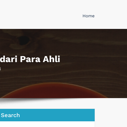
Home
dari Para Ahli
i
Search