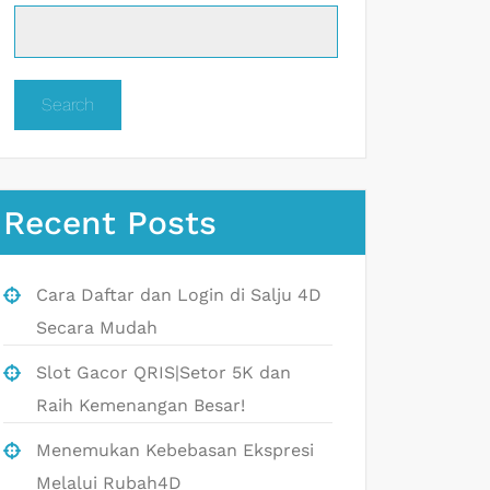
Search
Recent Posts
Cara Daftar dan Login di Salju 4D
Secara Mudah
Slot Gacor QRIS|Setor 5K dan
Raih Kemenangan Besar!
Menemukan Kebebasan Ekspresi
Melalui Rubah4D