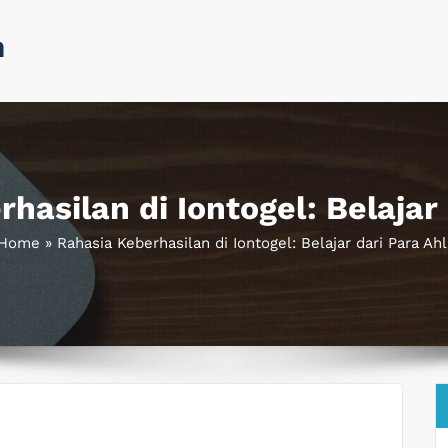
m
hasilan di Iontogel: Belajar 
Home
»
Rahasia Keberhasilan di Iontogel: Belajar dari Para Ahl