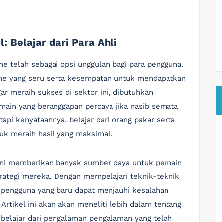
: Belajar dari Para Ahli
ine telah sebagai opsi unggulan bagi para pengguna.
e yang seru serta kesempatan untuk mendapatkan
r meraih sukses di sektor ini, dibutuhkan
main yang beranggapan percaya jika nasib semata
tapi kenyataannya, belajar dari orang pakar serta
k meraih hasil yang maksimal.
l ini memberikan banyak sumber daya untuk pemain
rategi mereka. Dengan mempelajari teknik-teknik
, pengguna yang baru dapat menjauhi kesalahan
rtikel ini akan akan meneliti lebih dalam tentang
ra belajar dari pengalaman pengalaman yang telah