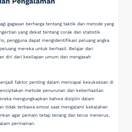
 dan Pengalaman
agi gagasan berharga tentang taktik dan metode yang
ertian yang dekat tentang corak dan statistik
is, pengguna dapat mengidentifikasi peluang angka
peluang mereka untuk berhasil. Belajar dari
kan diri dari kesilapan umum dan mengasah
menjadi faktor penting dalam mencapai kesuksesan di
menciptakan metode penurunan dan keberhasilan
Mereka mengungkapkan bahwa disiplin dalam
an tidak terbawa emosi saat mengalami kekalahan
ankan agar pemain tetap tenang dan terus menerus,
alam permainan.