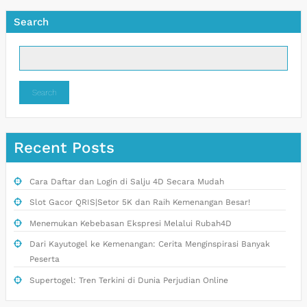
Search
Search
Recent Posts
Cara Daftar dan Login di Salju 4D Secara Mudah
Slot Gacor QRIS|Setor 5K dan Raih Kemenangan Besar!
Menemukan Kebebasan Ekspresi Melalui Rubah4D
Dari Kayutogel ke Kemenangan: Cerita Menginspirasi Banyak
Peserta
Supertogel: Tren Terkini di Dunia Perjudian Online