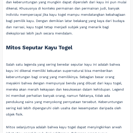
dan keberuntungan yang mungkin dapat diperoleh dari kayu ini pun mulai
dikenal. Khususnya di konteks permainan dan permainan judi, banyak
individu mempercayai jika kayu togel mampu mendatangkan kebahagiaan
bagi pemilik kayu. Dengan demikian latar belakang yang kaya dari budaya
dan narrasi, kayu togel tetap menjadi subjek yang menarik bagi
dieksplorasi lebih jauh secara mendalam.
Mitos Seputar Kayu Togel
Salah satu legenda yang sering beredar seputar kayu ini adalah bahwa
kayu ini dikenal memiliki kekuatan supernatural bisa memberikan
keberuntungan bagi orang yang memilikinya. Sebagian besar orang
meyakini bahwa dengan mempunyai benda yang dibuat dari kayu togel,
mereka akan meraih kekayaan dan kesuksesan dalam kehidupan. Legend
ini memikat perhatian banyak orang, namun faktanya, tidak ada
pendukung sains yang menyokong pernyataan tersebut. Keberuntungan
sering kali lebih dipengaruhi oleh usaha dan kesempatan daripada oleh
objek fisik.
Mitos selanjutnya adalah bahwa kayu togel dapat menyingkirkan arwah