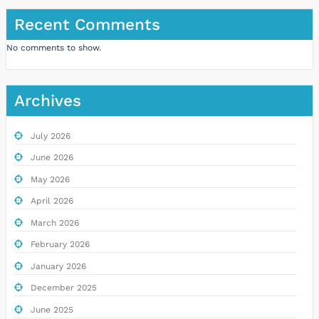
Recent Comments
No comments to show.
Archives
July 2026
June 2026
May 2026
April 2026
March 2026
February 2026
January 2026
December 2025
June 2025