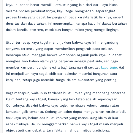
kayu ini benar-benar memiliki struktur yang lain dari dari kayu biasa.
Selama proses pembuatannya, kayu togel menghadapi seperangkat
proses kimia yang dapat berpengaruh pada karakteristik fisiknya, seperti
densitas dan daya tahan. Ini menerangkan kenapa kayu ini dapat bertahan
dalam kondisi ekstrem, meskipun banyak mitos yang mengelilinginya.
Studi terhadap kayu togel menunjukkan bahwa kayu ini mengandung
senyawa tertentu yang dapat memberikan pengaruh pada sekitar.
Beberapa studi menggali bahwa komponen organik pada kayu ini dapat
menghasilkan bahan alami yang berperan sebagai pestisida, sehingga
memberikan perlindungan ekstra bagi tanaman di sekitar.
kayu togel
Hal
ini menjadikan kayu togel lebih dari sekedar material bangunan atau
kerajinan, tetapi juga memiliki fungsi dalam ekosistem yang penting.
Bagaimanapun, walaupun terdapat bukti ilmiah yang menopang beberapa
klaim tentang kayu togel, banyak yang lain tetap adalah kepercayaan.
Contohnya, diyakini bahwa kayu togel membawa keberuntungan atau
kekuatan gaib tertentu. Sedangkan sains dapat menguraikan karakteristik
fisik kayu ini, belum ada bukti konkret yang mendukung klaim di luar
aspek fisiknya. Hal ini menggambarkan bahwa kayu togel masih menjadi
objek studi dan debat antara fakta ilmiah dan mitos tradisional.