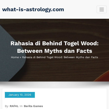
Skip
what-is-astrology.com
to
content
Rahasia di Behind Togel Wood:
Between Myths dan Facts
Home
»
Rahasia di Behind Togel Wood: Between Myths dan Facts
January 10, 2026
By
RAf4L
In
Berita Games