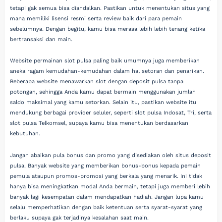
tetapi gak semua bisa diandalkan. Pastikan untuk menentukan situs yang
mana memiliki lisensi resmi serta review baik dari para pemain
sebelumnya. Dengan begitu, kamu bisa merasa lebih lebih tenang ketika
bertransaksi dan main.
Website permainan slot pulsa paling baik umumnya juga memberikan
aneka ragam kemudahan-kemudahan dalam hal setoran dan penarikan.
Beberapa website menawarkan slot dengan deposit pulsa tanpa
potongan, sehingga Anda kamu dapat bermain menggunakan jumlah
saldo maksimal yang kamu setorkan. Selain itu, pastikan website itu
mendukung berbagai provider seluler, seperti slot pulsa Indosat, Tri, serta
slot pulsa Telkomsel, supaya kamu bisa menentukan berdasarkan
kebutuhan.
Jangan abaikan pula bonus dan promo yang disediakan oleh situs deposit
pulsa. Banyak website yang memberikan bonus-bonus kepada pemain
pemula ataupun promos-promosi yang berkala yang menarik. Ini tidak
hanya bisa meningkatkan modal Anda bermain, tetapi juga memberi lebih
banyak lagi kesempatan dalam mendapatkan hadiah. Jangan lupa kamu
selalu memperhatikan dengan baik ketentuan serta syarat-syarat yang
berlaku supaya gak terjadinya kesalahan saat main.