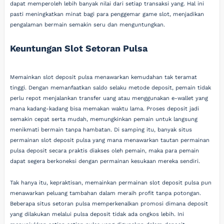
dapat memperoleh lebih banyak nilai dari setiap transaksi yang. Hal ini
pasti meningkatkan minat bagi para penggemar game slot, menjadikan
pengalaman bermain semakin seru dan menguntungkan.
Keuntungan Slot Setoran Pulsa
Memainkan slot deposit pulsa menawarkan kemudahan tak teramat
tinggi. Dengan memanfaatkan saldo selaku metode deposit, pemain tidak
perlu repot menjalankan transfer uang atau menggunakan e-wallet yang
mana kadang-kadang bisa memakan waktu lama. Proses deposit jadi
semakin cepat serta mudah, memungkinkan pemain untuk langsung
menikmati bermain tanpa hambatan. Di samping itu, banyak situs
permainan slot deposit pulsa yang mana menawarkan tautan permainan
pulsa deposit secara praktis diakses oleh pemain, maka para pemain
dapat segera berkoneksi dengan permainan kesukaan mereka sendiri.
Tak hanya itu, kepraktisan, memainkan permainan slot deposit pulsa pun
menawarkan peluang tambahan dalam meraih profit tanpa potongan.
Beberapa situs setoran pulsa memperkenalkan promosi dimana deposit
yang dilakukan melalui pulsa deposit tidak ada ongkos lebih. Ini