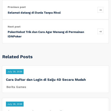
Previous post
Selamat datang di Dunia Tanpa Rival
Next post
PokerHebat Trik dan Cara Agar Menang di Permainan
IDNPoker
Related Posts
July 29, 2026
Cara Daftar dan Login di Salju 4D Secara Mudah
Berita Games
July 28, 2026