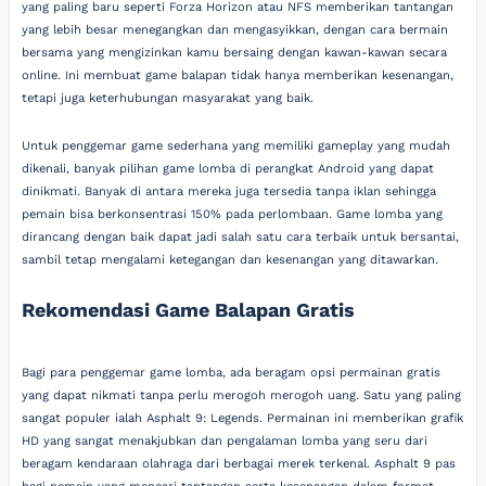
yang paling baru seperti Forza Horizon atau NFS memberikan tantangan
yang lebih besar menegangkan dan mengasyikkan, dengan cara bermain
bersama yang mengizinkan kamu bersaing dengan kawan-kawan secara
online. Ini membuat game balapan tidak hanya memberikan kesenangan,
tetapi juga keterhubungan masyarakat yang baik.
Untuk penggemar game sederhana yang memiliki gameplay yang mudah
dikenali, banyak pilihan game lomba di perangkat Android yang dapat
dinikmati. Banyak di antara mereka juga tersedia tanpa iklan sehingga
pemain bisa berkonsentrasi 150% pada perlombaan. Game lomba yang
dirancang dengan baik dapat jadi salah satu cara terbaik untuk bersantai,
sambil tetap mengalami ketegangan dan kesenangan yang ditawarkan.
Rekomendasi Game Balapan Gratis
Bagi para penggemar game lomba, ada beragam opsi permainan gratis
yang dapat nikmati tanpa perlu merogoh merogoh uang. Satu yang paling
sangat populer ialah Asphalt 9: Legends. Permainan ini memberikan grafik
HD yang sangat menakjubkan dan pengalaman lomba yang seru dari
beragam kendaraan olahraga dari berbagai merek terkenal. Asphalt 9 pas